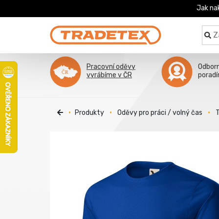
Jak na
Pracovní oděvy
Odbor
vyrábíme v ČR
porad
Produkty
Oděvy pro práci / volný čas
T