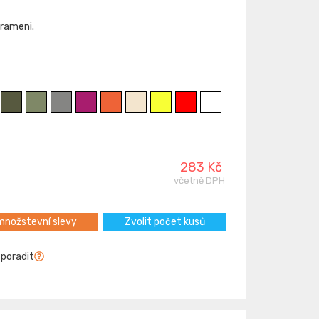
 rameni.
283 Kč
včetně DPH
nožstevní slevy
Zvolit počet kusů
 poradit