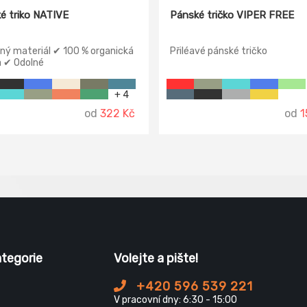
é triko NATIVE
Pánské tričko VIPER FREE
ný materiál ✔ 100 % organická
Přiléavé pánské tričko
a ✔ Odolné
+ 4
od
322 Kč
od
1
ategorie
Volejte a pište!
+420 596 539 221
V pracovní dny: 6:30 - 15:00