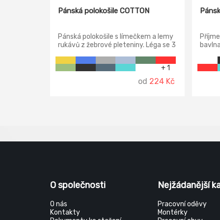
Pánská polokošile COTTON
Pánsk
Pánská polokošile s límečkem a lemy
Příjme
rukávů z žebrové pleteniny. Léga se 3
bavln
knoflíčky, boční švy.
+ 1
od
224 Kč
O společnosti
Nejžádanější k
O nás
Pracovní oděvy
Kontakty
Montérky