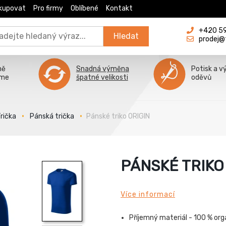
kupovat
Pro firmy
Oblíbené
Kontakt
+420 596
Hledat
prodej@
ně
Snadná výměna
Potisk a v
íme
špatné velikosti
oděvů
rička
Pánská trička
Pánské triko ORIGIN
PÁNSKÉ TRIKO
Více informací
Příjemný materiál - 100 % org