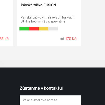
Pánské tričko FUSION
Pánské tričko v melírových barvách.
Střih s bočními švy, zpěvněné
ramena. Rukávy ohrnuté, lemován
průkrčník.
55 Kč
od
170 Kč
Zůstaňme v kontaktu!