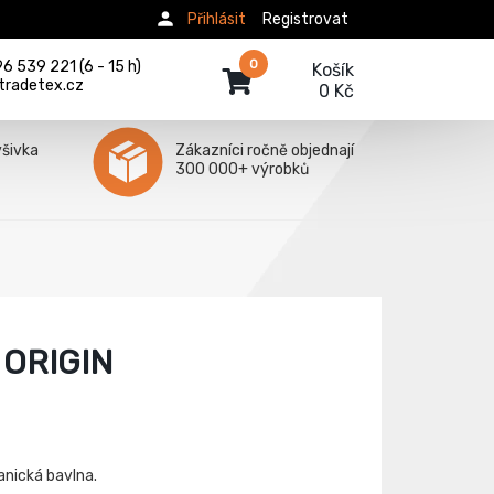
Přihlásit
Registrovat
0
 539 221 (6 - 15 h)
Košík
tradetex.cz
0 Kč
ýšivka
Zákazníci ročně objednají
300 000+ výrobků
 ORIGIN
anická bavlna.