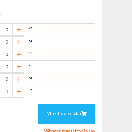
T
+
ks
+
ks
+
ks
+
ks
+
ks
+
ks
Vložit do košíku
Výhodné množstevní slevy