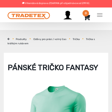
🚚 Víkendová doprava ZDARMA při objednávce od 299 Kč.
0
Menu
Produkty
Oděvy pro práci / volný čas
Trička
Trička s
krátkým rukávem
PÁNSKÉ TRIČKO FANTASY