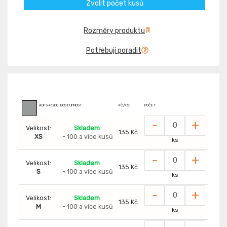
Zvolit počet kusů
Rozměry produktu
Potřebuji poradit
ADF341200
DOSTUPNOST
KČ/KS:
POČET
-
+
Velikost:
Skladem
135 Kč
XS
- 100 a více kusů
ks
-
+
Velikost:
Skladem
135 Kč
S
- 100 a více kusů
ks
-
+
Velikost:
Skladem
135 Kč
M
- 100 a více kusů
ks