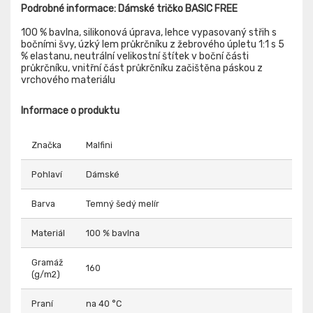
Podrobné informace: Dámské tričko BASIC FREE
100 % bavlna, silikonová úprava, lehce vypasovaný střih s
bočními švy, úzký lem průkrčníku z žebrového úpletu 1:1 s 5
% elastanu, neutrální velikostní štítek v boční části
průkrčníku, vnitřní část průkrčníku začištěna páskou z
vrchového materiálu
Informace o produktu
Značka
Malfini
Pohlaví
Dámské
Barva
Temný šedý melír
Materiál
100 % bavlna
Gramáž
160
(g/m2)
Praní
na 40 °C