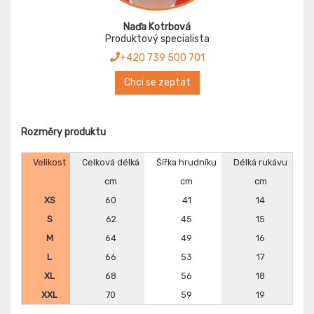
Naďa Kotrbová
Produktový specialista
+420 739 500 701
Chci se zeptat
Rozměry produktu
Velikost
Celková délká
Šířka hrudníku
Délká rukávu
cm
cm
cm
XS
60
41
14
S
62
45
15
M
64
49
16
L
66
53
17
XL
68
56
18
XXL
70
59
19