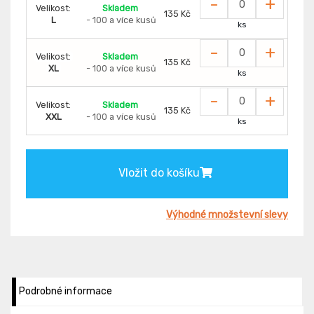
-
+
Velikost:
Skladem
135 Kč
L
- 100 a více kusů
ks
-
+
Velikost:
Skladem
135 Kč
XL
- 100 a více kusů
ks
-
+
Velikost:
Skladem
135 Kč
XXL
- 100 a více kusů
ks
Vložit do košíku
Výhodné množstevní slevy
Podrobné informace