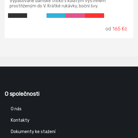
Vypasované dámské tričko s kulatým výstřihem
prostřiženým do V. Krátké rukávky, boční švy.
od
165 Kč
O společnosti
O nás
Kontakty
Dokumenty ke stažení