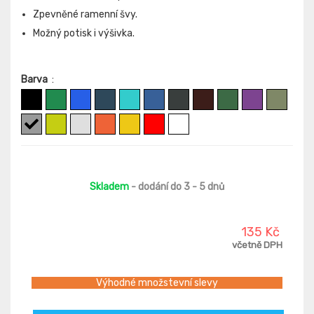
Zpevněné ramenní švy.
Možný potisk i výšivka.
Barva
:
Skladem
- dodání do 3 - 5 dnů
135 Kč
včetně DPH
Výhodné množstevní slevy