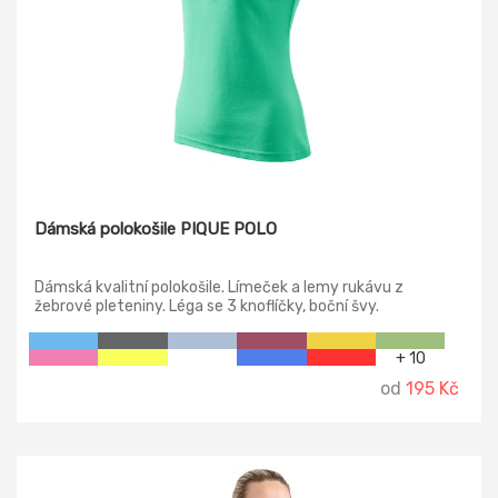
Dámská polokošile PIQUE POLO
Dámská kvalitní polokošile. Límeček a lemy rukávu z
žebrové pleteniny. Léga se 3 knoflíčky, boční švy.
+ 10
od
195 Kč