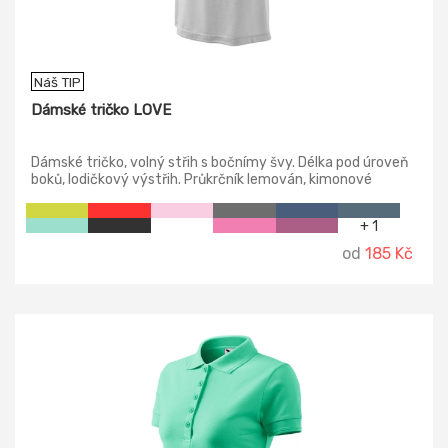
Náš TIP
Dámské tričko LOVE
Dámské tričko, volný střih s bočnímy švy. Délka pod úroveň
boků, lodičkový výstřih. Průkrčník lemován, kimonové
rukávy.
+ 1
od
185 Kč