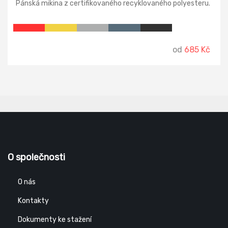
Pánská mikina z certifikovaného recyklovaného polyesteru.
od
685 Kč
O společnosti
O nás
Kontakty
Dokumenty ke stažení