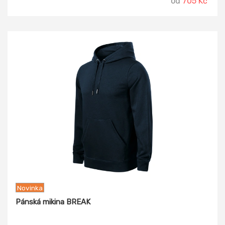
od
705 Kč
Novinka
Pánská mikina BREAK