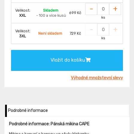
-
+
Velikost:
Skladem
699 Kč
XXL
- 100 a více kusů
ks
-
+
Velikost:
Není skladem
729 Kč
3XL
ks
Vložit do košíku
Výhodné množstevní slevy
Podrobné informace
Podrobné informace: Pánská mikina CAPE