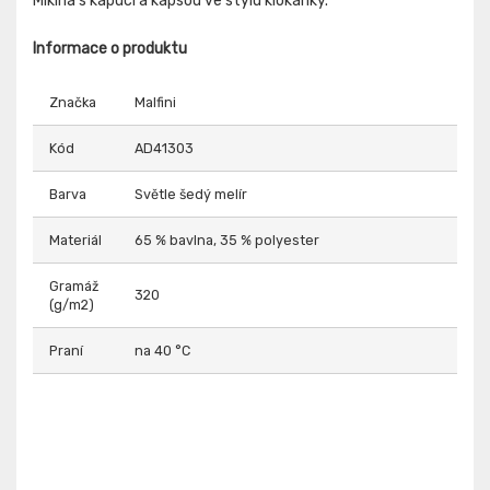
Mikina s kapucí a kapsou ve stylu klokanky.
Informace o produktu
Značka
Malfini
Kód
AD41303
Barva
Světle šedý melír
Materiál
65 % bavlna, 35 % polyester
Gramáž
320
(g/m2)
Praní
na 40 °C