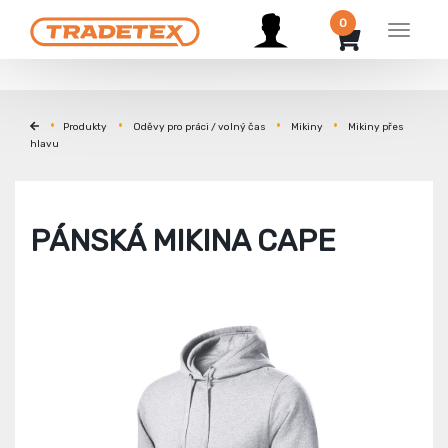
0
Menu
Produkty
Oděvy pro práci / volný čas
Mikiny
Mikiny přes
hlavu
PÁNSKÁ MIKINA CAPE