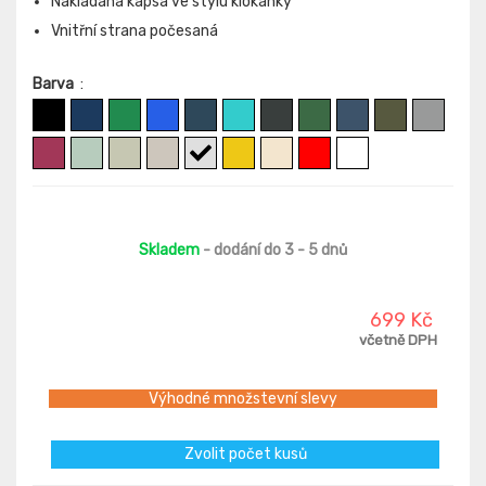
Nakládaná kapsa ve stylu klokanky
Vnitřní strana počesaná
Barva
:
Skladem
- dodání do 3 - 5 dnů
699 Kč
včetně DPH
Výhodné množstevní slevy
Zvolit počet kusů