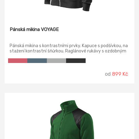
Pánská mikina VOYAGE
Pánská mikina s kontrastními prvky. Kapuce s podšívkou, na
stažení kontrastní šňůrkou. Raglánové rukávy s ozdobným
prošitím, dolní lem a manžety rukávů z žebrového úpletu
2:2 s přídavkem 5 % elastanu.
od
899 Kč