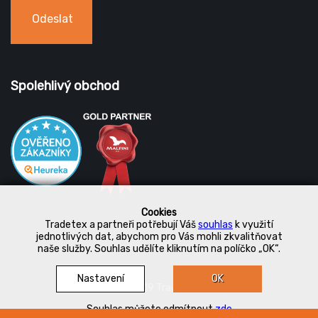
Odeslat
Spolehlivý obchod
Cookies
Tradetex a partneři potřebují Váš
souhlas
k využití
jednotlivých dat, abychom pro Vás mohli zkvalitňovat
naše služby. Souhlas udělíte kliknutím na políčko „OK“.
Nastavení
OK
© 2019 Tradetex
Souhlas můžete odmítnout
zde