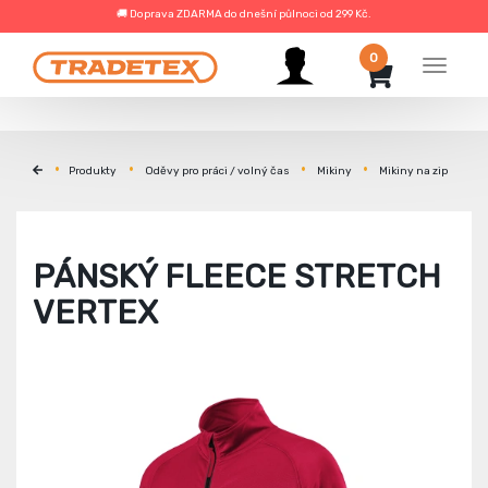
🚚 Doprava ZDARMA do dnešní půlnoci od 299 Kč.
0
Menu
Produkty
Oděvy pro práci / volný čas
Mikiny
Mikiny na zip
PÁNSKÝ FLEECE STRETCH
VERTEX