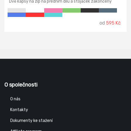
Dvě kapsy na zip na předním dílu a stojáček zakončený
krytkou pro ochranu brady. Spodní lem ke stažení elastickou
šňůrkou.
od
595 Kč
O společnosti
O nás
Kontakty
Dokumenty ke stažení