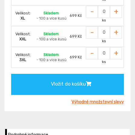
-
+
Velikost:
Skladem
699 Kč
XL
- 100 a více kusů
ks
-
+
Velikost:
Skladem
699 Kč
XXL
- 100 a více kusů
ks
-
+
Velikost:
Skladem
699 Kč
3XL
- 100 a více kusů
ks
Vložit do košíku
Výhodné množstevní slevy
Podrobné informace