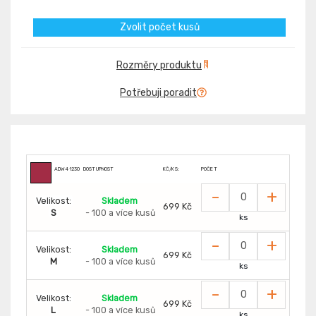
Zvolit počet kusů
Rozměry produktu
Potřebuji poradit
ADW412300
DOSTUPNOST
KČ/KS:
POČET
-
+
Velikost:
Skladem
699 Kč
S
- 100 a více kusů
ks
-
+
Velikost:
Skladem
699 Kč
M
- 100 a více kusů
ks
-
+
Velikost:
Skladem
699 Kč
L
- 100 a více kusů
ks