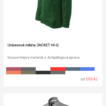
Unisexová mikina JACKET HI-Q
Vysoce hřejivý materiál ✔ Antipillingová úprava
od
595 Kč