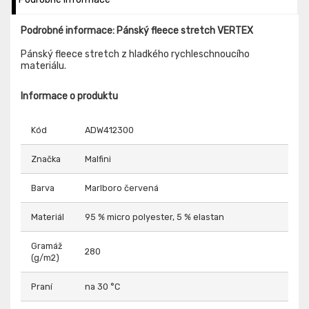
Podrobné informace: Pánský fleece stretch VERTEX
Pánský fleece stretch z hladkého rychleschnoucího
materiálu.
Informace o produktu
Kód
ADW412300
Značka
Malfini
Barva
Marlboro červená
Materiál
95 % micro polyester, 5 % elastan
Gramáž
280
(g/m2)
Praní
na 30 °C