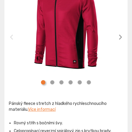
Pánský fleece stretch z hladkého rychleschnoucího
materiálu.
Více informací
Rovný střih s bočními švy.
Celopropínací reverzní spirálový zip s krytkou brady.