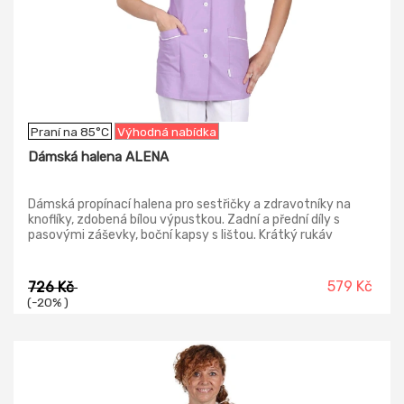
Praní na 85°C
Výhodná nabídka
Dámská halena ALENA
Dámská propínací halena pro sestřičky a zdravotníky na
knoflíky, zdobená bílou výpustkou. Zadní a přední díly s
pasovými záševky, boční kapsy s lištou. Krátký rukáv
s manžetou.
579 Kč
726 Kč
(-20% )
-20%