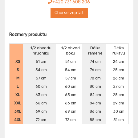
+420 731 608 206
Chci se zeptat
Rozměry produktu
1/2 obvodu
1/2 obvod
Délka
Délka
hrudníku
boku
ramene
rukávu
XS
51 cm
51 cm
74 cm
24 cm
S
54 cm
54 cm
76 cm
25 cm
M
57 cm
57 cm
78 cm
26 cm
L
60 cm
60 cm
80 cm
27 cm
XL
63 cm
63 cm
82 cm
28 cm
XXL
66 cm
66 cm
84 cm
29 cm
3XL
69 cm
69 cm
86 cm
30 cm
4XL
72 cm
72 cm
88 cm
31 cm