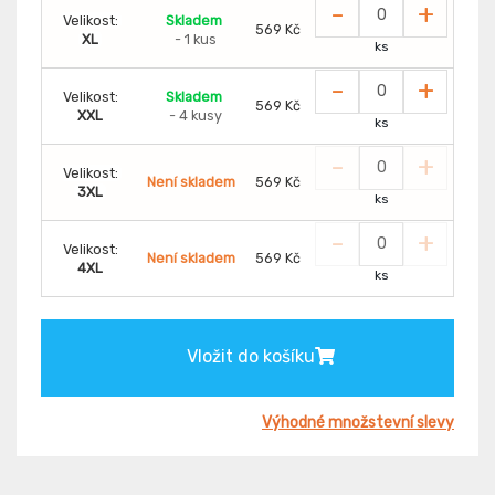
-
+
Velikost:
Skladem
569 Kč
XL
- 1 kus
ks
-
+
Velikost:
Skladem
569 Kč
XXL
- 4 kusy
ks
-
+
Velikost:
Není skladem
569 Kč
3XL
ks
-
+
Velikost:
Není skladem
569 Kč
4XL
ks
Vložit do košíku
Výhodné množstevní slevy