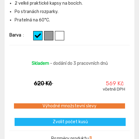
2 velké praktické kapsy na bocích.
Po stranách rozparky.
Pratelná na 60°C.
Barva
:
Skladem
- dodání do 3 pracovních dnů
620 Kč
569 Kč
včetně DPH
Výhodné množstevní slevy
Zvolit počet kusů
Rozměry produktu