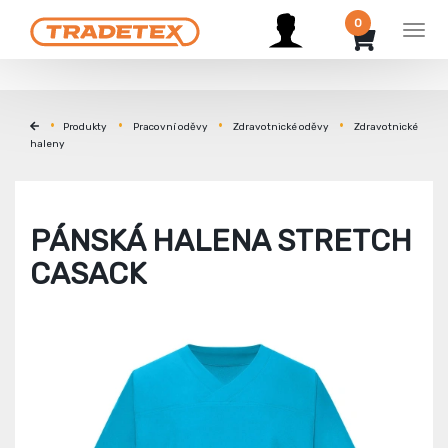
0
Men
Produkty
Pracovní oděvy
Zdravotnické oděvy
Zdravotnické
haleny
PÁNSKÁ HALENA STRETCH
CASACK