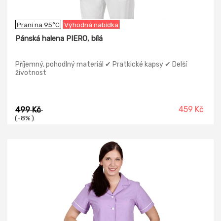
Praní na 95°C
Výhodná nabídka
Pánská halena PIERO, bílá
Příjemný, pohodlný materiál ✔ Pratkické kapsy ✔ Delší
životnost
459 Kč
499 Kč
(-8% )
-20%