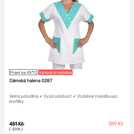
Praní na 95°C
Výhodná nabídka
Dámská halena 0287
Velmi pohodlná ✔ Vyšší odolnost ✔ Ozdobné mandlovací
knoflíky
359 Kč
451 Kč
(-20% )