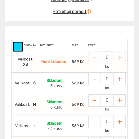
Potřebuji poradit
JN3104-44
DOSTUPNOST
KČ/KS:
POČET
-
+
Velikost:
Není skladem
569 Kč
XS
ks
-
+
Skladem
Velikost:
S
569 Kč
- 3 kusy
ks
-
+
Skladem
Velikost:
M
569 Kč
- 5 kusů
ks
-
+
Skladem
Velikost:
L
569 Kč
- 4 kusy
ks