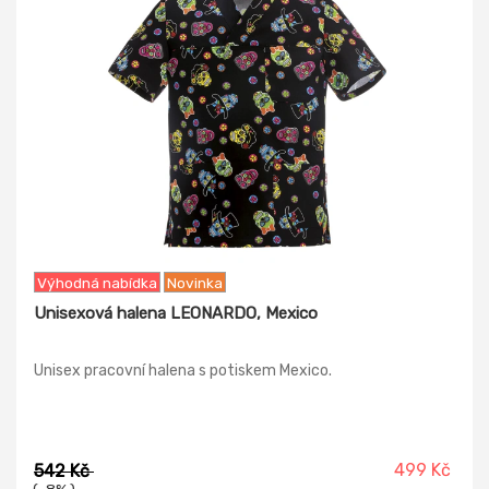
Výhodná nabídka
Novinka
Unisexová halena LEONARDO, Mexico
Unisex pracovní halena s potiskem Mexico.
499 Kč
542 Kč
(-8% )