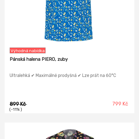
Výhodná nabídka
Pánská halena PIERO, zuby
Ultralehká ✔ Maximálně prodyšná ✔ Lze prát na 60°C
799 Kč
899 Kč
(-11% )
-8%