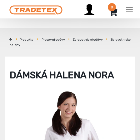
0
Men
Produkty
Pracovní oděvy
Zdravotnické oděvy
Zdravotnické
haleny
DÁMSKÁ HALENA NORA