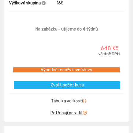
Výšková skupina
:
168
Na zakázku
- ušijeme do 4 týdnů
648 Kč
včetně DPH
Výhodné množstevní slevy
Zvolit počet kusů
Tabulka velikosti
Potřebuji poradit