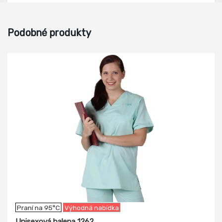
Podobné produkty
-20%
Praní na 95°C
Výhodná nabídka
Unisexová halena 1262