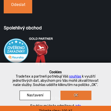
Odeslat
Spolehlivý obchod
Cookies
Tradetex a partneři potřebují Váš
souhlas
k využití
jednotlivých dat, abychom pro Vás mohli zkvalitňovat
naše služby. Souhlas udělíte kliknutím na políčko „OK“.
Nastavení
OK
© 2019 Tradetex
Souhlas můžete odmítnout
zde
Získejte slevu 100 Kč