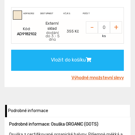
AD9182102
DOSTUPNOST
KČ/KS:
POČET
Externí
-
+
sklad
Kód:
355 Kč
dodání
AD9182102
do 3 - 5
ks
dnů
Vložit do košíku
Výhodné množstevní slevy
Podrobné informace
Podrobné informace: Osuška ORGANIC (GOTS)
Osuška z certifikované organické balvny. Příjemně měkká a