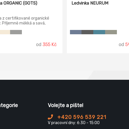
a ORGANIC (GOTS)
Ledvinka NEURUM
 z certifikované organické
. Příjemně měkká a savá,
ná vytkávanou bordurou na
krajích.
od
355 Kč
od
5
ategorie
Volejte a pište!
+420 596 539 221
V pracovní dny: 6:30 - 15:00