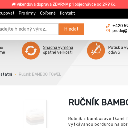
🚚 Víkendová doprava ZDARMA při objednávce od 299 Kč.
kupovat
Pro firmy
Oblíbené
Kontakt
+420 596
Hledat
prodej@
ně
Snadná výměna
Potisk a v
íme
špatné velikosti
oděvů
Ostatní
Ručník BAMBOO TOWEL
RUČNÍK BAMB
Ručník z bambusové tkané f
vytkávanou bordurou na obro