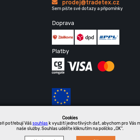
prodej@tradetex.cz
Sem pište své dotazy a připomínky
Doprava
Platby
Cookies
ři potřebují Váš
souhlas
k využití jednotlivých dat, abychom pro Vás 
naše služby. Souhlas udělíte kliknutím na políčko „OK“.