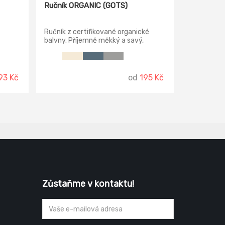
Ručník ORGANIC (GOTS)
Ručník z certifikované organické
balvny. Příjemně měkký a savý,
zdobený vytkávanou bordurou na
obrou krajích.
93 Kč
od
195 Kč
Zůstaňme v kontaktu!