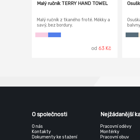
Malý ručník TERRY HAND TOWEL
Osušk
Malý ručník z tkaného froté. Měkky a
Osuška
savý, bez bordury.
balvny
zdobe
obrou 
od
63 Kč
O společnosti
Nejžádanější k
O nás
Pracovní oděvy
Kontakty
Montérky
Dokumenty ke stažení
Pracovní obuv