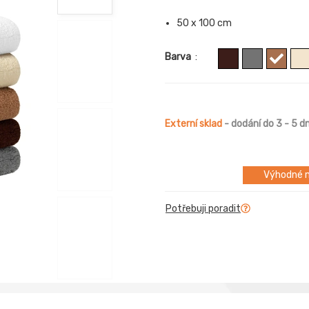
50 x 100 cm
Barva
:
Externí sklad
- dodání do 3 - 5 d
Výhodné m
Potřebuji poradit