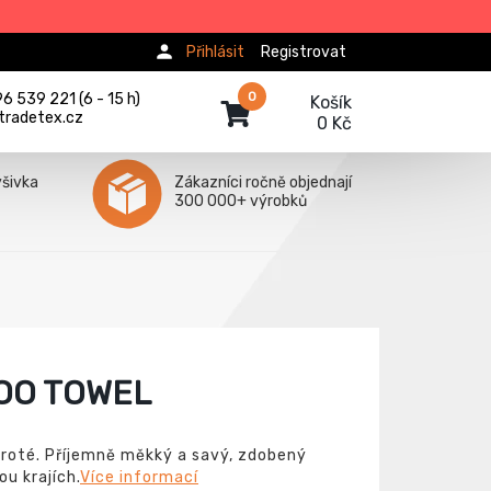
Přihlásit
Registrovat
0
 539 221 (6 - 15 h)
Košík
tradetex.cz
0 Kč
ýšivka
Zákazníci ročně objednají
300 000+ výrobků
OO TOWEL
roté. Příjemně měkký a savý, zdobený
u krajích.
Více informací