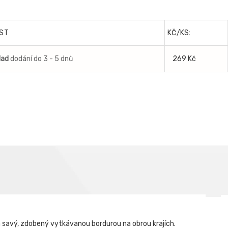
ST
KČ/KS:
lad
dodání do 3 - 5 dnů
269 Kč
 savý, zdobený vytkávanou bordurou na obrou krajích.