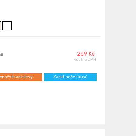
269 Kč
nů
včetně DPH
nožstevní slevy
Zvolit počet kusů