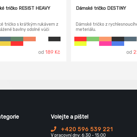
é tričko RESIST HEAVY
Dámské tričko DESTINY
é tričko s krátkým rukávem z
Dámské tričko z rychlesnoucíh
ážené bavlny odolné vůči
meteriálu.
m teplotám
od
189 Kč
od
2
ategorie
Volejte a pište!
+420 596 539 221
V pracovní dny: 6:30 - 15:00