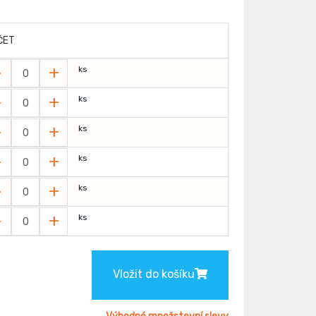
ČET
-
+
ks
-
+
ks
-
+
ks
-
+
ks
-
+
ks
-
+
ks
Vložit do košíku