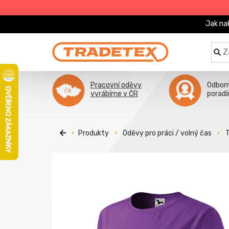
Jak na
Pracovní oděvy
Odbor
vyrábíme v ČR
porad
Produkty
Oděvy pro práci / volný čas
T