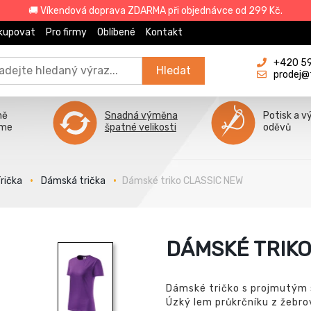
🚚 Víkendová doprava ZDARMA při objednávce od 299 Kč.
kupovat
Pro firmy
Oblíbené
Kontakt
+420 596
Hledat
prodej@
ně
Snadná výměna
Potisk a v
íme
špatné velikosti
oděvů
rička
Dámská trička
Dámské triko CLASSIC NEW
DÁMSKÉ TRIKO
Dámské tričko s projmutým 
Úzký lem průkrčníku z žebr