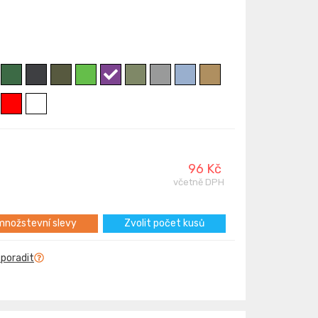
96 Kč
včetně DPH
nožstevní slevy
Zvolit počet kusů
 poradit