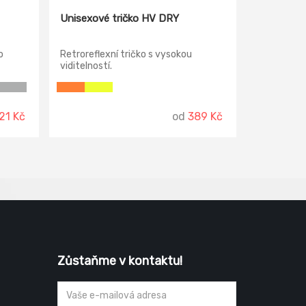
Unisexové tričko HV DRY
o
Retroreflexní tričko s vysokou
viditelností.
21 Kč
od
389 Kč
Zůstaňme v kontaktu!