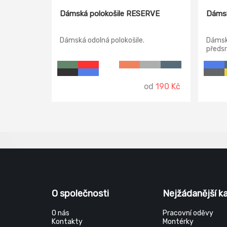
Dámská polokošile RESERVE
Dámsk
Dámská odolná polokošile.
Dámsk
předsr
vyšší
od
190 Kč
O společnosti
Nejžádanější k
O nás
Pracovní oděvy
Kontakty
Montérky