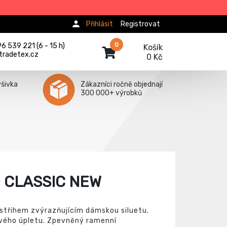
Přihlásit
Registrovat
0
 539 221 (6 - 15 h)
Košík
tradetex.cz
0 Kč
ýšivka
Zákazníci ročně objednají
300 000+ výrobků
 CLASSIC NEW
střihem zvýrazňujícím dámskou siluetu.
ového úpletu. Zpevněný ramenní