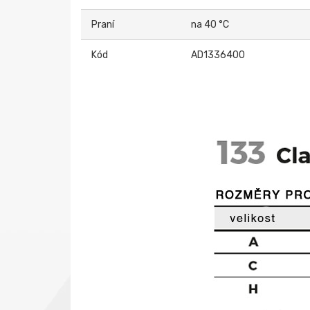
Praní
na 40 °C
Kód
AD1336400