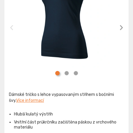
Dámské tričko s lehce vypasovaným střihem s bočními
švy.
Více informací
Hlubší kulatý výstřih
Vnitřní část průkrčníku začištěna páskou z vrchového
materiálu