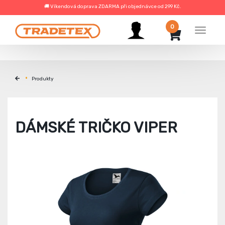
🚚 Víkendová doprava ZDARMA při objednávce od 299 Kč.
0
Menu
Produkty
DÁMSKÉ TRIČKO VIPER