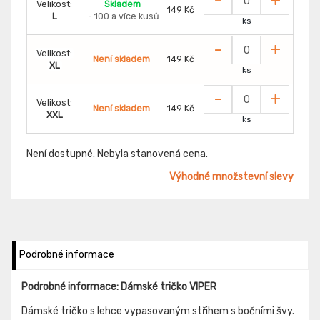
Velikost:
Skladem
149 Kč
L
- 100 a více kusů
ks
-
+
Velikost:
Není skladem
149 Kč
XL
ks
-
+
Velikost:
Není skladem
149 Kč
XXL
ks
Není dostupné. Nebyla stanovená cena.
Výhodné množstevní slevy
Podrobné informace
Podrobné informace: Dámské tričko VIPER
Dámské tričko s lehce vypasovaným střihem s bočními švy.