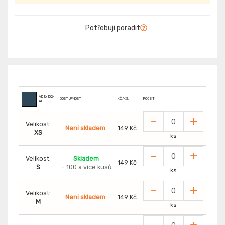
Potřebuji poradit
AD16102-
DOSTUPNOST
KČ/KS:
POČET
AE
-
+
Velikost:
Není skladem
149 Kč
XS
ks
-
+
Velikost:
Skladem
149 Kč
S
- 100 a více kusů
ks
-
+
Velikost:
Není skladem
149 Kč
M
ks
-
+