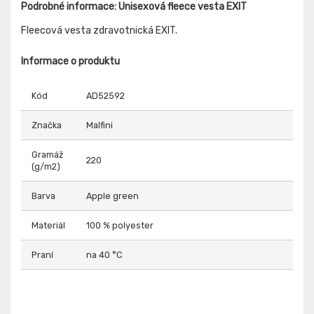
Podrobné informace: Unisexová fleece vesta EXIT
Fleecová vesta zdravotnická EXIT.
Informace o produktu
Kód
AD52592
Značka
Malfini
Gramáž
220
(g/m2)
Barva
Apple green
Materiál
100 % polyester
Praní
na 40 °C