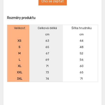
Chci se zeptat
Rozměry produktu
Velikost
Celková délká
Šířka hrudníku
cm
cm
XS
63
44
S
65
48
M
67
52
L
69
56
XL
71
60
XXL
73
65
3XL
74
71