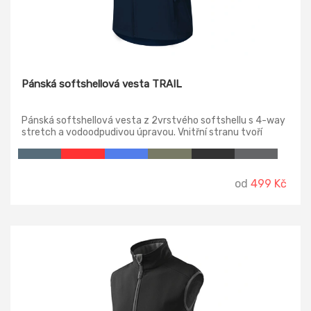
Pánská softshellová vesta TRAIL
Pánská softshellová vesta z 2vrstvého softshellu s 4-way
stretch a vodoodpudivou úpravou. Vnitřní stranu tvoří
polyesterový microfleece s antipilingovou úpravou. Vesta
má rovný střih s bočními díly, praktické kapsy a tvarovaný,
mírně prodloužený zadní díl.
od
499 Kč