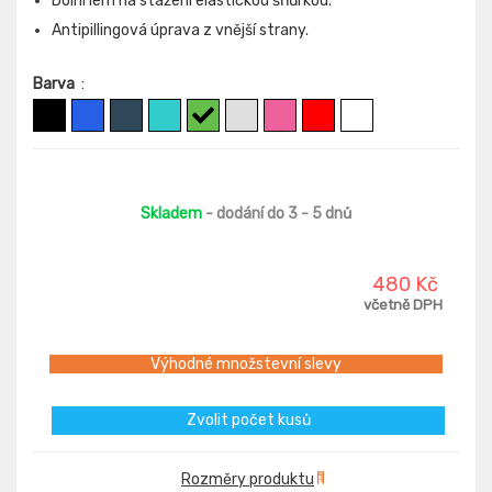
Dolní lem na stažení elastickou šňůrkou.
Antipillingová úprava z vnější strany.
Barva
:
Skladem
- dodání do 3 - 5 dnů
480 Kč
včetně DPH
Výhodné množstevní slevy
Zvolit počet kusů
Rozměry produktu