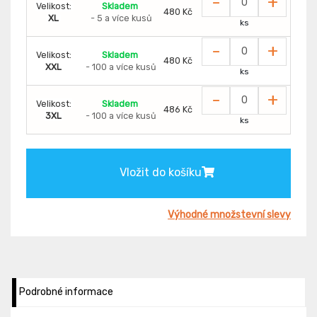
-
+
Velikost:
Skladem
480 Kč
XL
- 5 a více kusů
ks
-
+
Velikost:
Skladem
480 Kč
XXL
- 100 a více kusů
ks
-
+
Velikost:
Skladem
486 Kč
3XL
- 100 a více kusů
ks
Vložit do košíku
Výhodné množstevní slevy
Podrobné informace