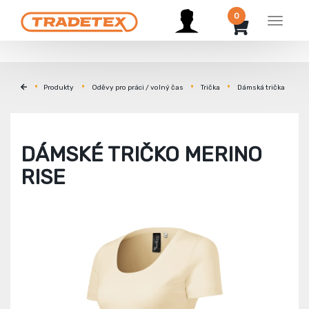
0
Menu
Produkty
Oděvy pro práci / volný čas
Trička
Dámská trička
DÁMSKÉ TRIČKO MERINO
RISE