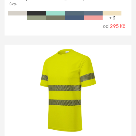
švy.
+ 3
od
295 Kč