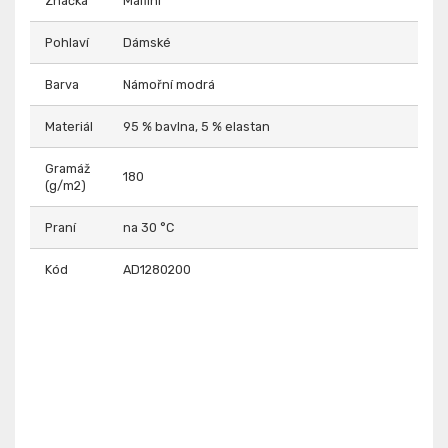
Značka
Malfini
Pohlaví
Dámské
Barva
Námořní modrá
Materiál
95 % bavlna, 5 % elastan
Gramáž
180
(g/m2)
Praní
na 30 °C
Kód
AD1280200