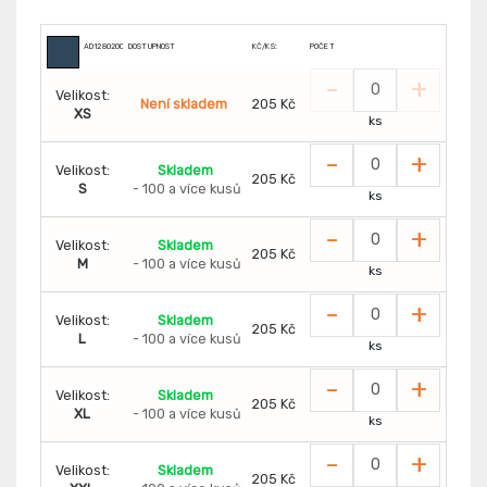
AD1280200
DOSTUPNOST
KČ/KS:
POČET
-
+
Velikost:
Není skladem
205 Kč
XS
ks
-
+
Velikost:
Skladem
205 Kč
S
- 100 a více kusů
ks
-
+
Velikost:
Skladem
205 Kč
M
- 100 a více kusů
ks
-
+
Velikost:
Skladem
205 Kč
L
- 100 a více kusů
ks
-
+
Velikost:
Skladem
205 Kč
XL
- 100 a více kusů
ks
-
+
Velikost:
Skladem
205 Kč