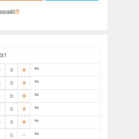
 poradit
ČET
-
+
ks
-
+
ks
-
+
ks
-
+
ks
-
+
ks
-
+
ks