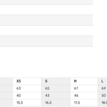
XS
S
M
L
63
65
67
69
40
43
46
50
15,5
16,5
17,5
18,