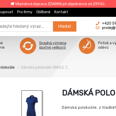
🚚 Víkendová doprava ZDARMA při objednávce od 299 Kč.
kupovat
Pro firmy
Oblíbené
Kontakt
+420 596
Hledat
prodej@
ně
Snadná výměna
Potisk a v
íme
špatné velikosti
oděvů
olokošile
Dámská polokošile SINGLE J.
DÁMSKÁ POLOK
Dámská polokošile. z hladké