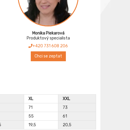
Monika Piekarová
Produktový specialista
+420 731 608 206
Chci se zeptat
XL
XXL
71
73
55
61
5
19,5
20,5