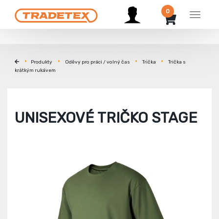
0
Menu
Produkty
Oděvy pro práci / volný čas
Trička
Trička s
krátkým rukávem
UNISEXOVÉ TRIČKO STAGE