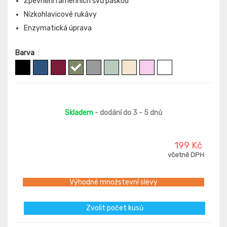
Zpevnění ramenních švů páskou
Nízkohlavicové rukávy
Enzymatická úprava
Barva
:
Skladem
- dodání do 3 - 5 dnů
199 Kč
včetně DPH
Výhodné množstevní slevy
Zvolit počet kusů