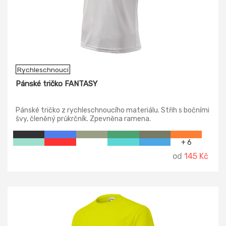
Rychleschnoucí
Pánské tričko FANTASY
Pánské tričko z rychleschnoucího materiálu. Střih s bočními
švy, členěný průkrčník. Zpevněna ramena.
+ 6
od
145 Kč