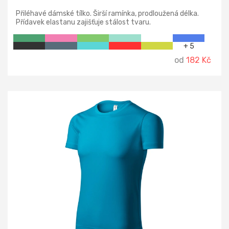
Přiléhavé dámské tílko. Širší ramínka, prodloužená délka.
Přídavek elastanu zajišťuje stálost tvaru.
+ 5
od
182 Kč