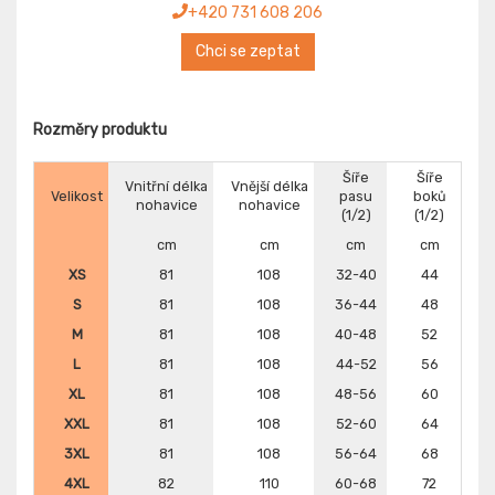
+420 731 608 206
Chci se zeptat
Rozměry produktu
Šíře
Šíře
Vnitřní délka
Vnější délka
Velikost
pasu
boků
nohavice
nohavice
(1/2)
(1/2)
cm
cm
cm
cm
XS
81
108
32-40
44
S
81
108
36-44
48
M
81
108
40-48
52
L
81
108
44-52
56
XL
81
108
48-56
60
XXL
81
108
52-60
64
3XL
81
108
56-64
68
4XL
82
110
60-68
72