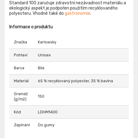
Standard 100 zaručuje zdravotní nezávadnost materiálu a
ekologický aspekt je podpořen použitím recyklovaného
polyesteru. Vhodné také do
gastronomie
.
Informace o produktu
Značka
Karlowsky
Pohlaví
Unisex
Barva
Bílá
Materiál
65 % recyklovaný polyester, 35 % bavlna
Gramáž
150
(g/m2)
Kód
LDHM1400
Zapínání
Do gumy