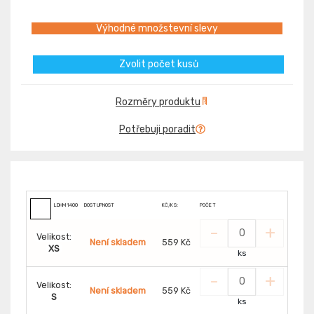
Výhodné množstevní slevy
Zvolit počet kusů
Rozměry produktu
Potřebuji poradit
LDHM1400
DOSTUPNOST
KČ/KS:
POČET
-
+
Velikost:
Není skladem
559 Kč
XS
ks
-
+
Velikost:
Není skladem
559 Kč
S
ks