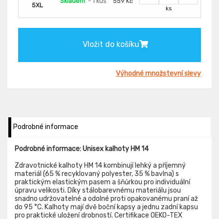
Skladem
- 1 kus
559 Kč
5XL
ks
Vložit do košíku
Výhodné množstevní slevy
Podrobné informace
Podrobné informace: Unisex kalhoty HM 14
Zdravotnické kalhoty HM 14 kombinují lehký a příjemný
materiál (65 % recyklovaný polyester, 35 % bavlna) s
praktickým elastickým pasem a šňůrkou pro individuální
úpravu velikosti. Díky stálobarevnému materiálu jsou
snadno udržovatelné a odolné proti opakovanému praní až
do 95 °C. Kalhoty mají dvě boční kapsy a jednu zadní kapsu
pro praktické uložení drobností. Certifikace OEKO-TEX