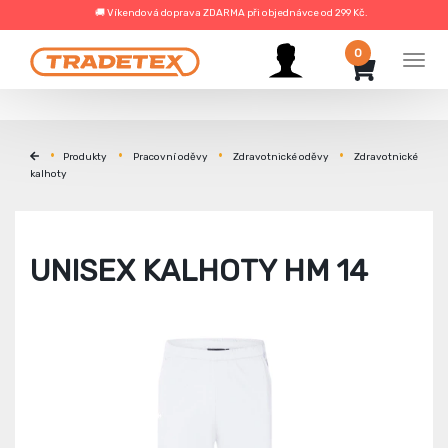
🚚 Víkendová doprava ZDARMA při objednávce od 299 Kč.
0
Men
Produkty
Pracovní oděvy
Zdravotnické oděvy
Zdravotnické
kalhoty
UNISEX KALHOTY HM 14