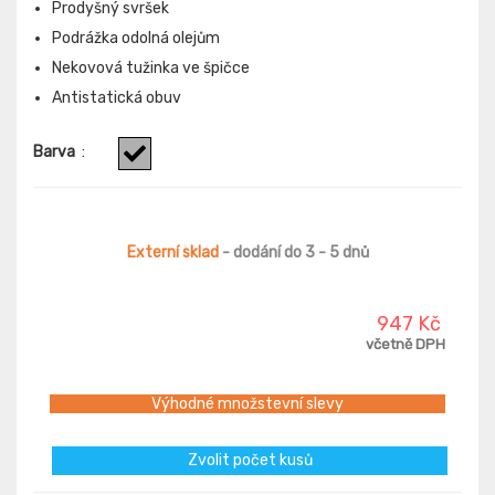
Prodyšný svršek
Podrážka odolná olejům
Nekovová tužinka ve špičce
Antistatická obuv
Barva
:
Externí sklad
- dodání do 3 - 5 dnů
947 Kč
včetně DPH
Výhodné množstevní slevy
Zvolit počet kusů