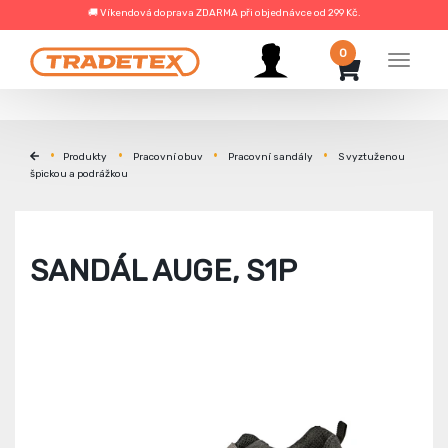
🚚 Víkendová doprava ZDARMA při objednávce od 299 Kč.
0
Menu
Produkty
Pracovní obuv
Pracovní sandály
S vyztuženou
špickou a podrážkou
SANDÁL AUGE, S1P