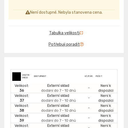
Není dostupné. Nebyla stanovena cena.
Tabulka velikosti
Potřebuji poradit
VM2115-
DOSTUPNOST
KČ/PÁR:
POČET
S1ESD
Velikost:
Externí sklad
Není k
-
36
dodání do 7 - 10 dnů
dispozici
Velikost:
Externí sklad
Není k
-
37
dodání do 7 - 10 dnů
dispozici
Velikost:
Externí sklad
Není k
-
38
dodání do 7 - 10 dnů
dispozici
Velikost:
Externí sklad
Není k
-
39
dodání do 7 - 10 dnů
dispozici
Velikost:
Externí sklad
Není k
-