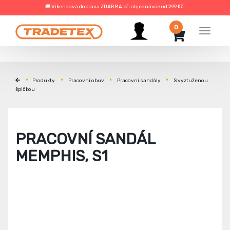
🚚 Víkendová doprava ZDARMA při objednávce od 299 Kč.
0
Menu
Produkty
Pracovní obuv
Pracovní sandály
S vyztuženou
špičkou
PRACOVNÍ SANDÁL
MEMPHIS, S1