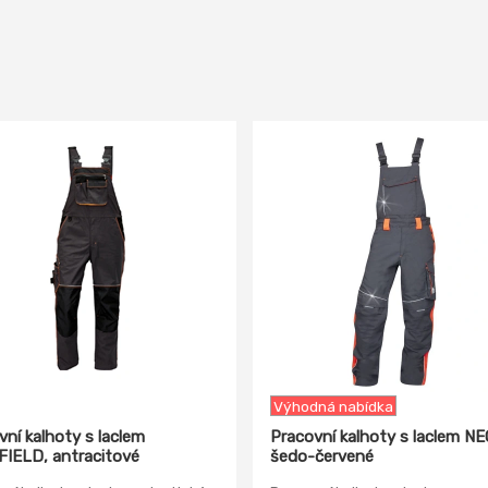
-29%
Výhodná nabídka
vní kalhoty s laclem
Pracovní kalhoty s laclem NE
IELD, antracitové
šedo-červené