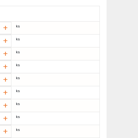
+
ks
+
ks
+
ks
+
ks
+
ks
+
ks
+
ks
+
ks
+
ks