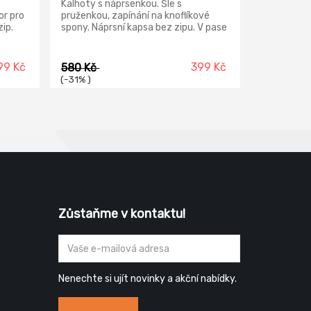
Kalhoty s náprsenkou. Šle s
or pro
pruženkou, zapínání na knoflíkové
ip.
spony. Náprsní kapsa bez zipu. V pase
á
pruženka. Boční kapsy.
sy na
rvky
99 Kč
399 Kč
580 Kč
(-31% )
Zůstaňme v kontaktu!
Nenechte si ujít novinky a akční nabídky.