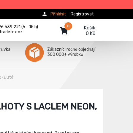
Přihlásit
Registrovat
0
 539 221 (6 - 15 h)
Košík
tradetex.cz
0 Kč
ýšivka
Zákazníci ročně objednají
300 000+ výrobků
o-žluté
HOTY S LACLEM NEON,