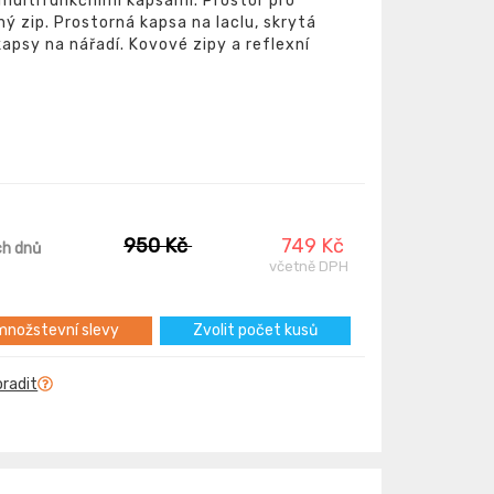
 multifunkčními kapsami. Prostor pro
hý zip. Prostorná kapsa na laclu, skrytá
apsy na nářadí. Kovové zipy a reflexní
950 Kč
749 Kč
ch dnů
včetně DPH
nožstevní slevy
Zvolit počet kusů
oradit