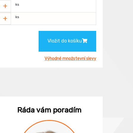
+
ks
+
ks
Vložit do košíku
Výhodné množstevní slevy
Ráda vám poradím