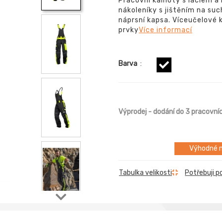
Pracovní kalhoty s laclem a
nákoleníky s jištěním na suc
náprsní kapsa. Víceučelové k
prvky
Více informací
Barva
:
Výprodej
- dodání do 3 pracovní
Výhodné m
Tabulka velikosti
Potřebuji p