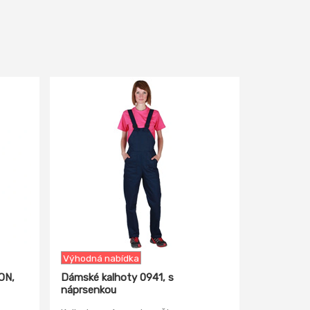
-31%
Výhodná nabídka
ON,
Dámské kalhoty 0941, s
náprsenkou