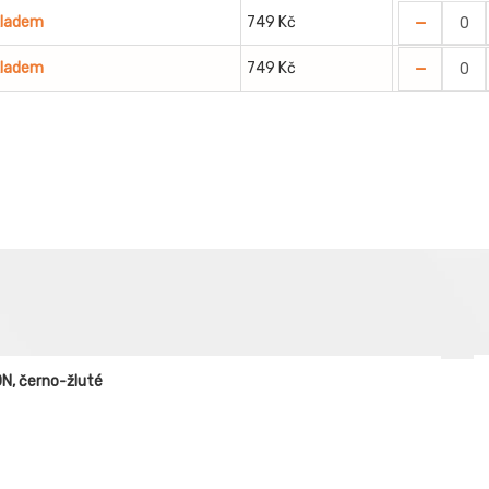
-
kladem
749 Kč
-
kladem
749 Kč
N, černo-žluté