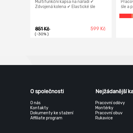
Multifunkční kapsa na nářadí ✔
Pracov
Zdvojená kolena ✔ Elastické šle
šle a 
1 mult
nohavi
náprsn
zadní 
599 Kč
851 Kč
v kole
(-30% )
výztu
O společnosti
Nejžádanější k
O nás
Pracovní oděvy
Kontakty
Montérky
Dokumenty ke stažení
Pracovní obuv
Affiliate program
Rukavice