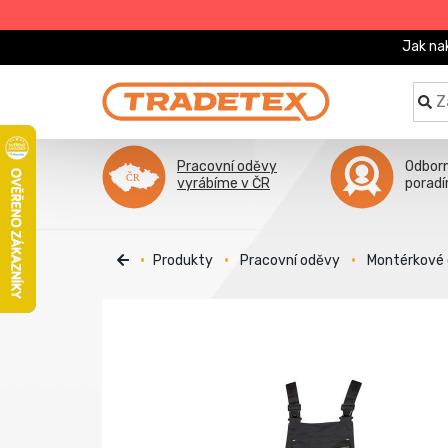
Jak na
Pracovní oděvy
Odbor
vyrábíme v ČR
porad
Produkty
Pracovní oděvy
Montérkové