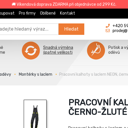
🚚 Víkendová doprava ZDARMA při objednávce od 299 Kč.
kupovat
Pro firmy
Oblíbené
Kontakt
+420 596
Hledat
prodej@
ně
Snadná výměna
Potisk a v
íme
špatné velikosti
oděvů
 oděvy
Montérky s laclem
Pracovní kalhoty s laclem NEON, čern
PRACOVNÍ KAL
ČERNO-ŽLUTÉ