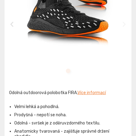
Odolná outdoorová polobotka FIRA.
Více informací
Velmi lehká a pohodlná.
Prodyšná - nepotí se noha.
Odolná - svršek je z oděruvzdorného textilu.
Anatomicky tvarovaná - zajišťuje správné držení