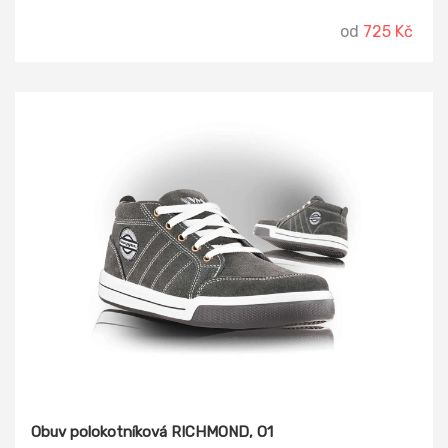
od
725 Kč
Obuv polokotníková RICHMOND, O1