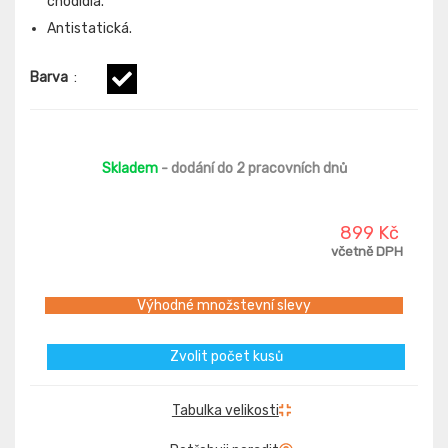
chodidla.
Antistatická.
Barva
:
Skladem
- dodání do 2 pracovních dnů
899 Kč
včetně DPH
Výhodné množstevní slevy
Zvolit počet kusů
Tabulka velikosti