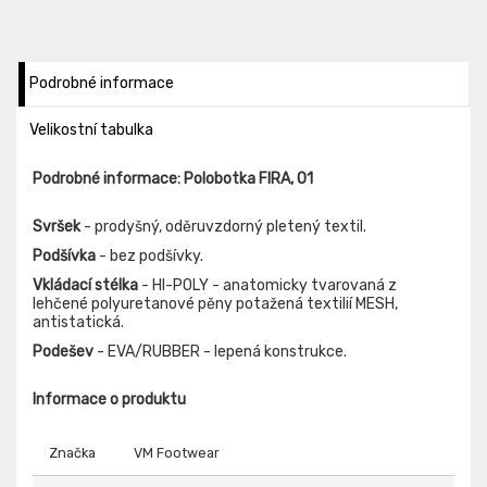
Podrobné informace
Velikostní tabulka
Podrobné informace: Polobotka FIRA, O1
Svršek
- prodyšný, oděruvzdorný pletený textil.
Podšívka
- bez podšívky.
Vkládací stélka
- HI-POLY - anatomicky tvarovaná z
lehčené polyuretanové pěny potažená textilií MESH,
antistatická.
Podešev
- EVA/RUBBER - lepená konstrukce.
Informace o produktu
Značka
VM Footwear