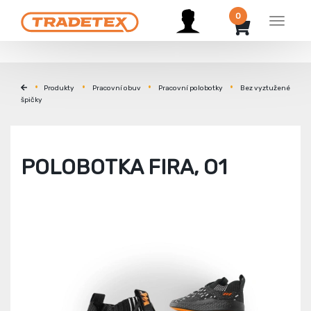
0
Menu
Produkty
Pracovní obuv
Pracovní polobotky
Bez vyztužené
špičky
POLOBOTKA FIRA, O1