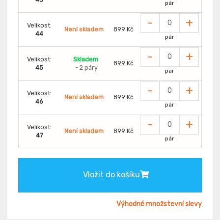
pár
-
+
Velikost:
Není skladem
899 Kč
44
pár
-
+
Velikost:
Skladem
899 Kč
45
- 2 páry
pár
-
+
Velikost:
Není skladem
899 Kč
46
pár
-
+
Velikost:
Není skladem
899 Kč
47
pár
Vložit do košíku
Výhodné množstevní slevy