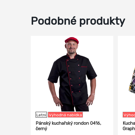
Podobné produkty
-20%
-7%
Letní
Výhodná nabídka
Výhod
Pánský kuchařský rondon 0416,
Kucha
černý
Graph