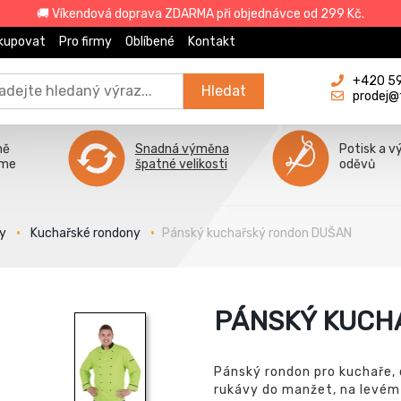
🚚 Víkendová doprava ZDARMA při objednávce od 299 Kč.
kupovat
Pro firmy
Oblíbené
Kontakt
+420 596
Hledat
prodej@
ně
Snadná výměna
Potisk a v
íme
špatné velikosti
oděvů
y
Kuchařské rondony
Pánský kuchařský rondon DUŠAN
PÁNSKÝ KUCH
Pánský rondon pro kuchaře, 
rukávy do manžet, na levém