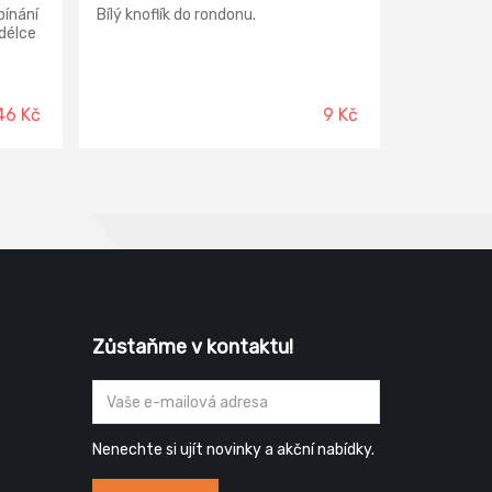
ínání
Bílý knoflík do rondonu.
délce
46 Kč
9 Kč
Zůstaňme v kontaktu!
Nenechte si ujít novinky a akční nabídky.