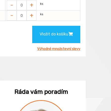
-
+
ks
-
+
ks
Vložit do košíku
Výhodné množstevní slevy
Ráda vám poradím