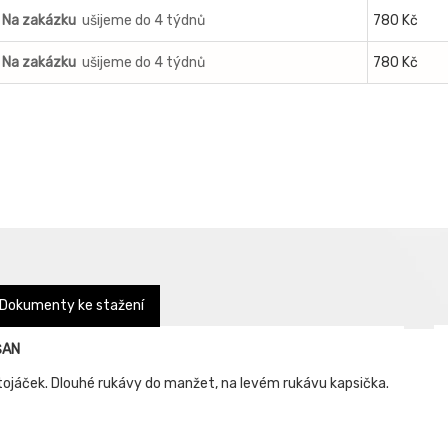
Na zakázku
ušijeme do 4 týdnů
780 Kč
Na zakázku
ušijeme do 4 týdnů
780 Kč
Dokumenty ke stažení
ŠAN
tojáček. Dlouhé rukávy do manžet, na levém rukávu kapsička.