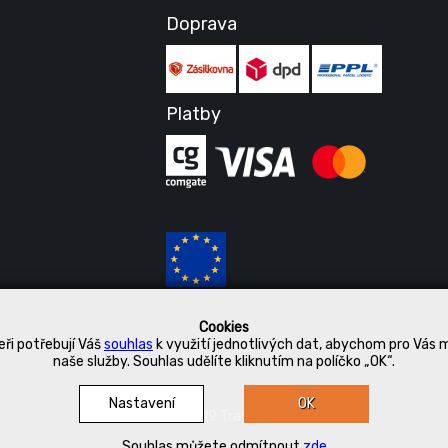
Doprava
Platby
Cookies
ři potřebují Váš
souhlas
k využití jednotlivých dat, abychom pro Vás 
naše služby. Souhlas udělíte kliknutím na políčko „OK“.
Nastavení
OK
© 2019 Tradetex
Souhlas můžete odmítnout
zde