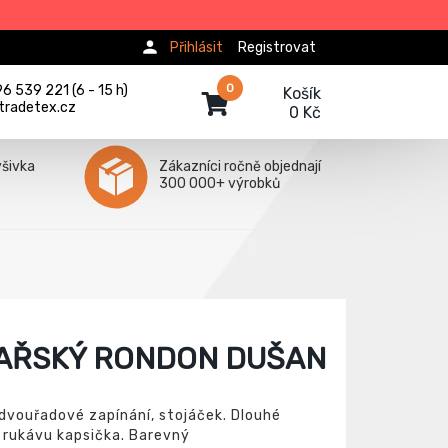
Přihlásit
Registrovat
0
 539 221 (6 - 15 h)
Košík
tradetex.cz
0 Kč
ýšivka
Zákazníci ročně objednají
300 000+ výrobků
AŘSKÝ RONDON DUŠAN
dvouřadové zapínání, stojáček. Dlouhé
 rukávu kapsička. Barevný