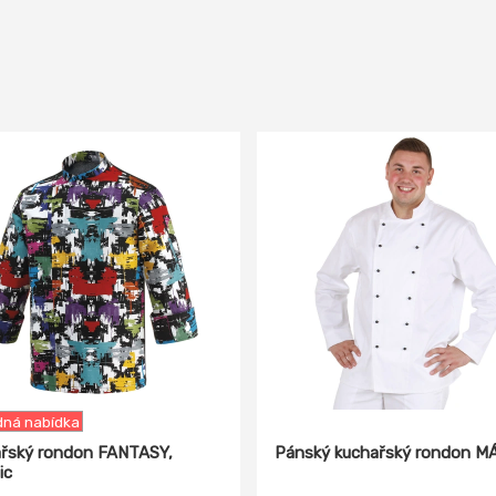
ná nabídka
řský rondon FANTASY,
Pánský kuchařský rondon M
ic