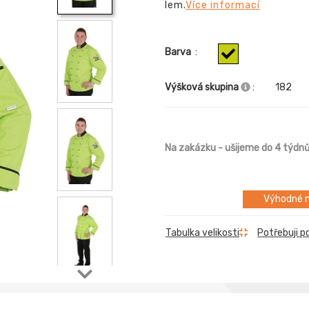
lem.
Více informací
Barva
:
Výšková skupina
:
182
Na zakázku
- ušijeme do 4 týdn
Výhodné m
Tabulka velikosti
Potřebuji p