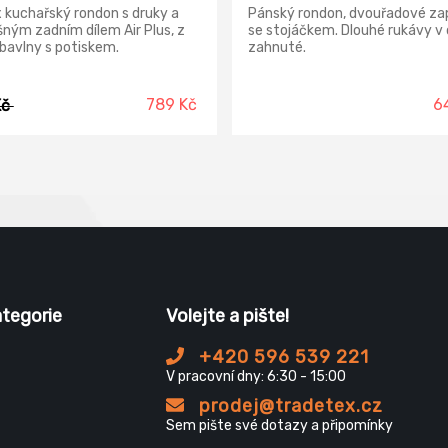
 kuchařský rondon s druky a
Pánský rondon, dvouřadové zap
ným zadním dílem Air Plus, z
se stojáčkem. Dlouhé rukávy v 
bavlny s potiskem.
zahnuté.
789 Kč
6
Kč
ategorie
Volejte a pište!
+420 596 539 221
V pracovní dny: 6:30 - 15:00
prodej@tradetex.cz
Sem pište své dotazy a připomínky