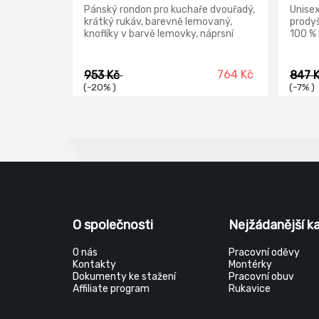
Pánský rondon pro kuchaře dvouřadý,
Unisex
krátký rukáv, barevně lemovaný,
prodyš
knoflíky v barvě lemovky, náprsní
100 % 
kapsička.
764 Kč
953 Kč
847 
(-20% )
(-7% )
O společnosti
Nejžádanější k
O nás
Pracovní oděvy
Kontakty
Montérky
Dokumenty ke stažení
Pracovní obuv
Affiliate program
Rukavice