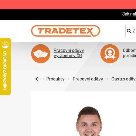
Jak na
Pracovní oděvy
Odbor
vyrábíme v ČR
porad
Produkty
Pracovní oděvy
Gastro oděv