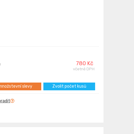
780 Kč
ů
včetně DPH
nožstevní slevy
Zvolit počet kusů
oradit