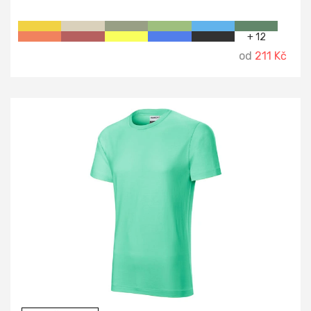
+ 12
od
211 Kč