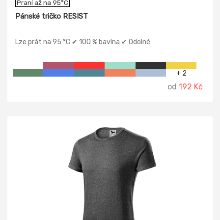
Praní až na 95°C
Pánské tričko RESIST
Lze prát na 95 °C ✔ 100 % bavlna ✔ Odolné
+ 2
od
192 Kč