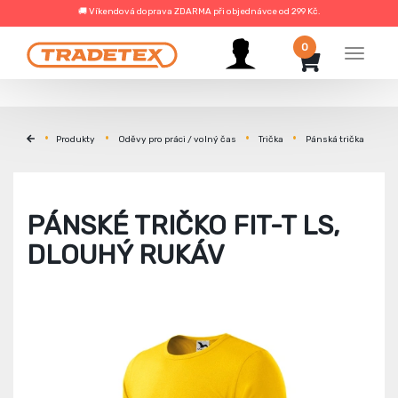
🚚 Víkendová doprava ZDARMA při objednávce od 299 Kč.
0
Menu
Produkty
Oděvy pro práci / volný čas
Trička
Pánská trička
PÁNSKÉ TRIČKO FIT-T LS,
DLOUHÝ RUKÁV