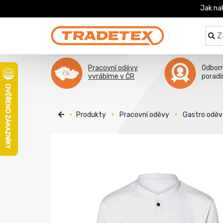
Jak na
Pracovní oděvy
Odbor
vyrábíme v ČR
porad
Produkty
Pracovní oděvy
Gastro oděv