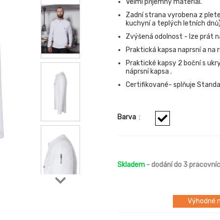
Velmi příjemný materiál.
Zadní strana vyrobena z plete
kuchyní a teplých letních dnů
Zvýšená odolnost - lze prát n
Praktická kapsa naprsní a na 
Praktické kapsy 2 boční s ukry
náprsní kapsa .
Certifikované- splňuje Stand
Barva
:
Skladem
- dodání do 3 pracovní
Výhodné m