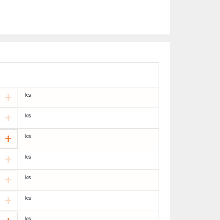
+
ks
+
ks
+
ks
+
ks
+
ks
+
ks
ks