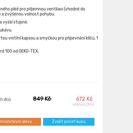
ného piké pro příjemnou ventilaci (vhodné do
) a zvýšenou volnost pohybu.
a vyšší stupně.
rukávu.
tou vnitřní kapsou a smyčkou pro připevnění klíčů, 1
ard 100 od OEKO-TEX.
849 Kč
672 Kč
ch dnů
včetně DPH
nožstevní slevy
Zvolit počet kusů