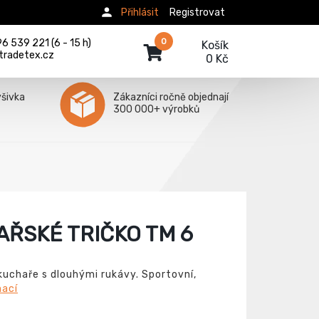
Přihlásit
Registrovat
0
 539 221 (6 - 15 h)
Košík
tradetex.cz
0 Kč
ýšivka
Zákazníci ročně objednají
300 000+ výrobků
ŘSKÉ TRIČKO TM 6
kuchaře s dlouhými rukávy. Sportovní,
mací