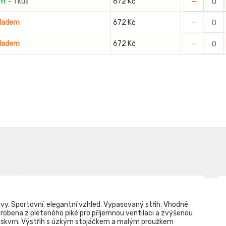
-
em
- 1 kus
672 Kč
-
kladem
672 Kč
-
kladem
672 Kč
ávy. Sportovní, elegantní vzhled. Vypasovaný střih. Vhodné
yrobena z pleteného piké pro příjemnou ventilaci a zvýšenou
h skvrn. Výstřih s úzkým stojáčkem a malým proužkem