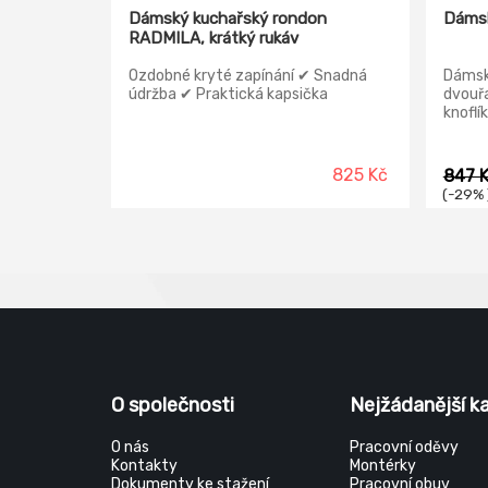
Dámský kuchařský rondon
Dámsk
RADMILA, krátký rukáv
Ozdobné kryté zapínání ✔ Snadná
Dámský
údržba ✔ Praktická kapsička
dvouř
knoflík
prince
stojáč
825 Kč
847 
(-29% 
O společnosti
Nejžádanější k
O nás
Pracovní oděvy
Kontakty
Montérky
Dokumenty ke stažení
Pracovní obuv