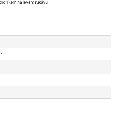
 knoflíkem na levém rukávu.
er