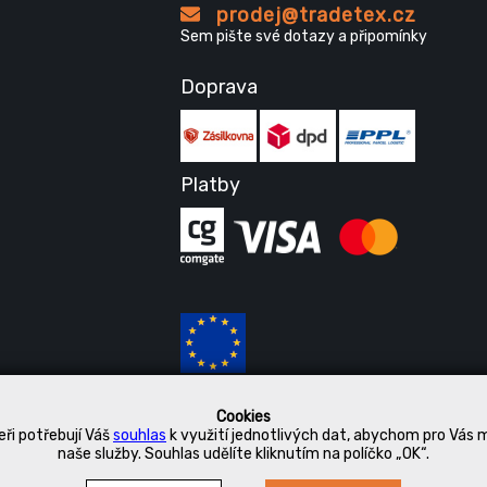
prodej@tradetex.cz
Sem pište své dotazy a připomínky
Doprava
Platby
Cookies
ři potřebují Váš
souhlas
k využití jednotlivých dat, abychom pro Vás 
naše služby. Souhlas udělíte kliknutím na políčko „OK“.