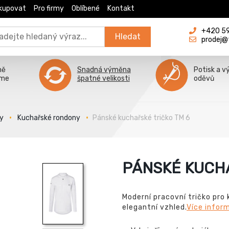
kupovat
Pro firmy
Oblíbené
Kontakt
+420 596
Hledat
prodej@
ně
Snadná výměna
Potisk a v
íme
špatné velikosti
oděvů
y
Kuchařské rondony
Pánské kuchařské tričko TM 6
PÁNSKÉ KUCHA
Moderní pracovní tričko pro 
elegantní vzhled.
Více infor