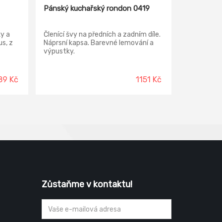
Pánský kuchařský rondon 0419
y a
Členící švy na předních a zadním díle.
s, z
Náprsní kapsa. Barevné lemování a
výpustky.
89 Kč
1151 Kč
Zůstaňme v kontaktu!