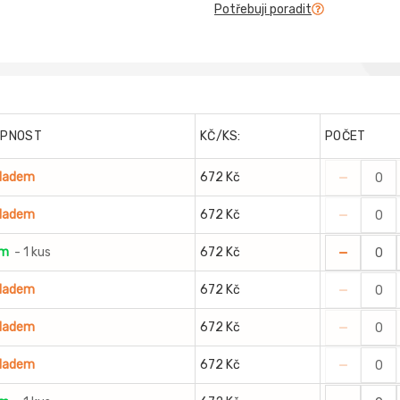
Potřebuji poradit
UPNOST
KČ/KS:
POČET
-
kladem
672 Kč
-
kladem
672 Kč
-
em
- 1 kus
672 Kč
-
kladem
672 Kč
-
kladem
672 Kč
-
kladem
672 Kč