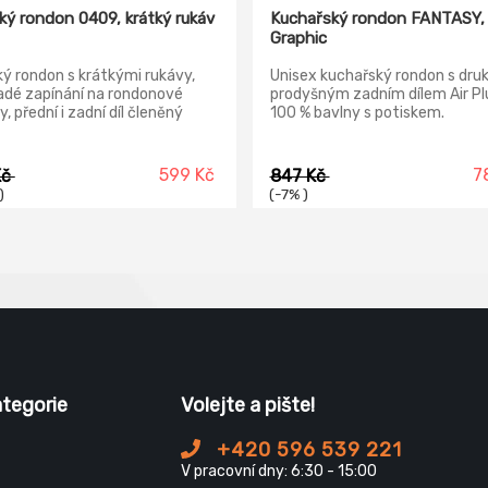
ý rondon 0409, krátký rukáv
Kuchařský rondon FANTASY,
Graphic
 rondon s krátkými rukávy,
Unisex kuchařský rondon s druk
adé zapínání na rondonové
prodyšným zadním dílem Air Plu
y, přední i zadní díl členěný
100 % bavlny s potiskem.
sovými švy, přední kraj a
ek s barevnou výpustkou.
599 Kč
7
Kč
847 Kč
)
(-7% )
ategorie
Volejte a pište!
+420 596 539 221
V pracovní dny: 6:30 - 15:00