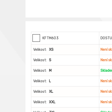
KFTM603
DOST
Velikost:
XS
Není s
Velikost:
S
Není s
Velikost:
M
Sklad
Velikost:
L
Není s
Velikost:
XL
Není s
Velikost:
XXL
Není s