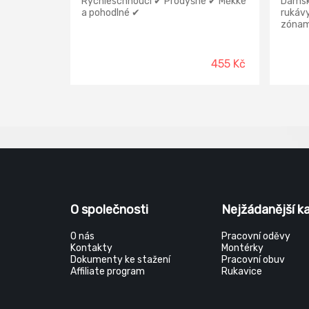
Rychleschnoucí ✔ Prodyšné ✔ Měkké
Dámsk
a pohodlné ✔
rukáv
zónami
pohodl
455 Kč
O společnosti
Nejžádanější k
O nás
Pracovní oděvy
Kontakty
Montérky
Dokumenty ke stažení
Pracovní obuv
Affiliate program
Rukavice