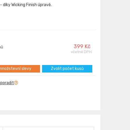
 díky Wicking Finish úpravě.
399 Kč
nů
včetně DPH
nožstevní slevy
Zvolit počet kusů
 poradit