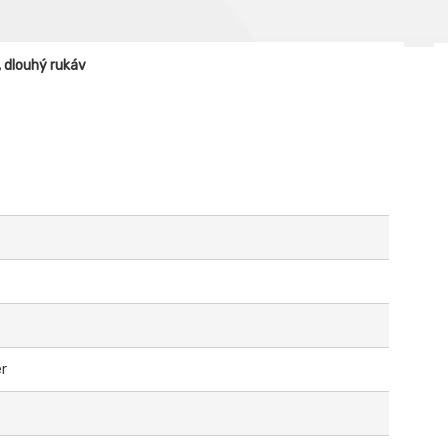
 dlouhý rukáv
er