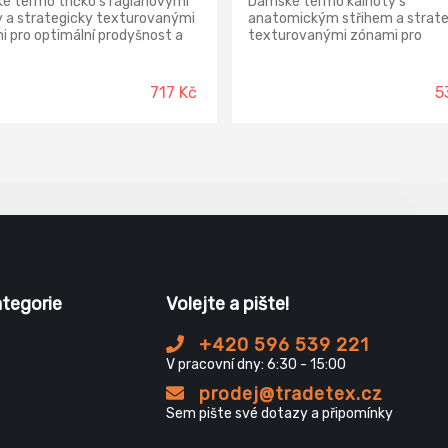
é termo tričko s raglánovými
Dámské termo kalhoty s
y a strategicky texturovanými
anatomickým střihem a strate
 pro optimální prodyšnost a
texturovanými zónami pro
í při pohybu.
maximální pohodlí a prodyšnost
717 Kč
5
ategorie
Volejte a pište!
+420 596 539 221
V pracovní dny: 6:30 - 15:00
prodej@tradetex.cz
Sem pište své dotazy a připomínky