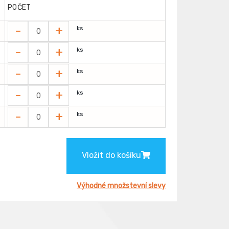
POČET
-
+
ks
-
+
ks
-
+
ks
-
+
ks
-
+
ks
Vložit do košíku
Výhodné množstevní slevy