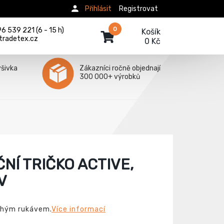
Přihlásit
Registrovat
0
 539 221 (6 - 15 h)
Košík
tradetex.cz
0 Kč
ýšivka
Zákazníci ročně objednají
300 000+ výrobků
NÍ TRIČKO ACTIVE,
V
ouhým rukávem.
Více informací