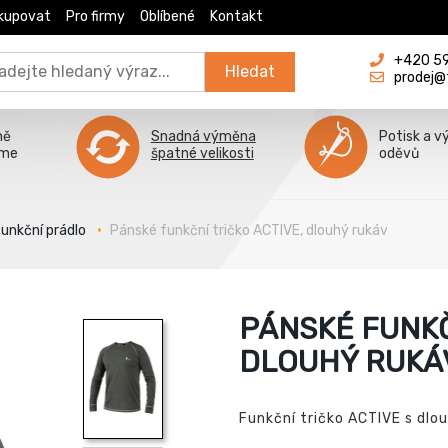
kupovat
Pro firmy
Oblíbené
Kontakt
+420 596
Hledat
prodej@
ně
Snadná výměna
Potisk a v
íme
špatné velikosti
oděvů
unkční prádlo
Pánské funkční tričko ACTIVE, dlouhý rukáv
PÁNSKÉ FUNKČ
DLOUHÝ RUKÁ
Funkční tričko ACTIVE s dl