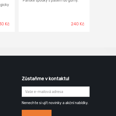
Pánské spodky s pasem do gumy.
gicky
.
30 Kč
240 Kč
Zůstaňme v kontaktu!
Nenechte si ujít novinky a akční nabídky.