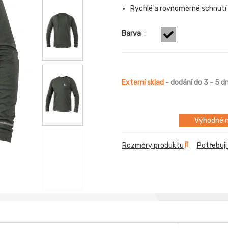
Rychlé a rovnoměrné schnutí -
Barva
:
Externí sklad
- dodání do 3 - 5 d
Výhodné m
Rozměry produktu
Potřebuji