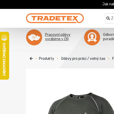
Jak na
Pracovní oděvy
Odbor
vyrábíme v ČR
porad
Produkty
Oděvy pro práci / volný čas
F