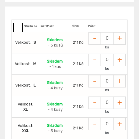
AD20200-AE
DOSTUPNOST
KČ/KS:
POČET
-
+
Skladem
Velikost:
S
211 Kč
- 5 kusů
ks
-
+
Skladem
Velikost:
M
211 Kč
- 1 kus
ks
-
+
Skladem
Velikost:
L
211 Kč
- 4 kusy
ks
-
+
Velikost:
Skladem
211 Kč
XL
- 4 kusy
ks
-
+
Velikost:
Skladem
211 Kč
XXL
- 3 kusy
ks