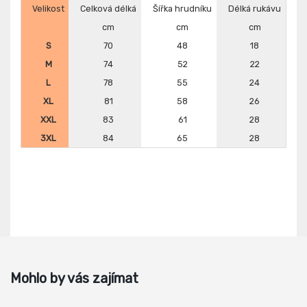
Velikost
Celková délká
Šířka hrudníku
Délká rukávu
cm
cm
cm
S
70
48
18
M
74
52
22
L
78
55
24
XL
81
58
26
XXL
83
61
28
3XL
84
65
28
Mohlo by vás zajímat