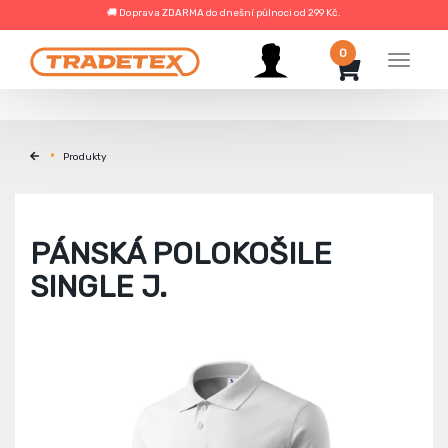
🚚 Doprava ZDARMA do dnešní půlnoci od 299 Kč.
0
Menu
Produkty
PÁNSKÁ POLOKOŠILE
SINGLE J.