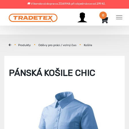
🚚 Víkendová doprava ZDARMA při objednávce od 299 Kč.
0
Men
Produkty
Oděvy pro práci / volný čas
Košile
PÁNSKÁ KOŠILE CHIC