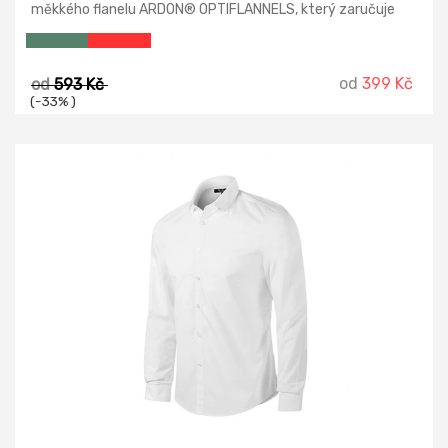
měkkého flanelu ARDON® OPTIFLANNELS, který zaručuje
jemnost, poddajnost a přitom pevnost.
od
399 Kč
od
593 Kč
(-33% )