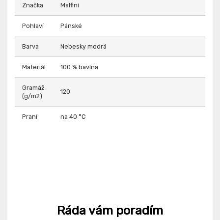
Značka
Malfini
Pohlaví
Pánské
Barva
Nebesky modrá
Materiál
100 % bavlna
Gramáž
120
(g/m2)
Praní
na 40 °C
Ráda vám poradím