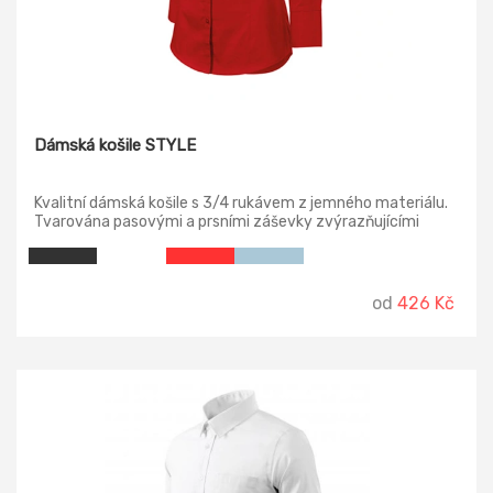
Dámská košile STYLE
Kvalitní dámská košile s 3/4 rukávem z jemného materiálu.
Tvarována pasovými a prsními záševky zvýrazňujícími
dámskou siluetu. Dvoudílný košilový límec, zapínání na
knoflíčky až ke krku, tvarovaný dolní kraj.
od
426 Kč