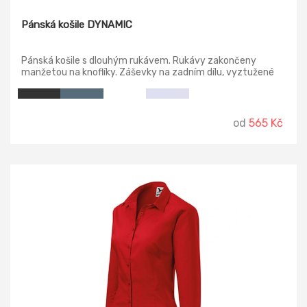
Pánská košile DYNAMIC
Pánská košile s dlouhým rukávem. Rukávy zakončeny
manžetou na knoflíky. Záševky na zadním dílu, vyztužené
špičky límce, tvarovaný dolní okraj.
od
565 Kč