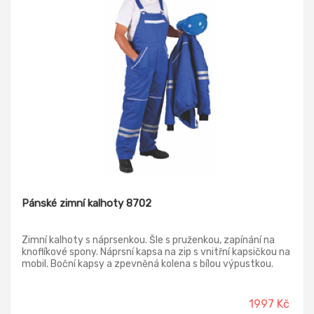
Pánské zimní kalhoty 8702
Zimní kalhoty s náprsenkou. Šle s pruženkou, zapínání na
knoflíkové spony. Náprsní kapsa na zip s vnitřní kapsičkou na
mobil. Boční kapsy a zpevněná kolena s bílou výpustkou.
Rozparek a boční zapínání na knoflíky. Zadní kapsa, metrová
kapsa, zpevnění sedu. V zadním díle pruženka. Na nohavicích
reflexní pruhy o šíři 2,5 cm. Kalhoty zateplené dutým
1997 Kč
vláknem s podšívkou PAD.