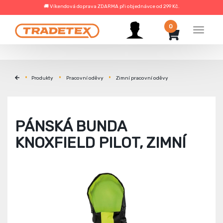
🚚 Víkendová doprava ZDARMA při objednávce od 299 Kč.
0
Menu
Produkty
Pracovní oděvy
Zimní pracovní oděvy
PÁNSKÁ BUNDA
KNOXFIELD PILOT, ZIMNÍ