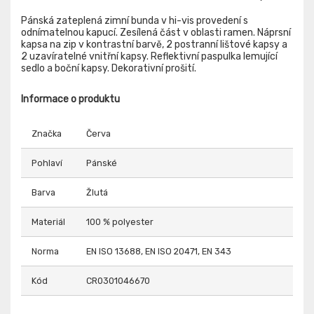
Pánská zateplená zimní bunda v hi-vis provedení s
odnímatelnou kapucí. Zesílená část v oblasti ramen. Náprsní
kapsa na zip v kontrastní barvě, 2 postranní lištové kapsy a
2 uzavíratelné vnitřní kapsy. Reflektivní paspulka lemující
sedlo a boční kapsy. Dekorativní prošití.
Informace o produktu
Značka
Červa
Pohlaví
Pánské
Barva
Žlutá
Materiál
100 % polyester
Norma
EN ISO 13688, EN ISO 20471, EN 343
Kód
CR0301046670