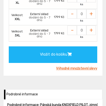
1799 Kč
dodání do 5 - 7
XL
dnů
ks
-
+
Externí sklad
Velikost:
1799 Kč
dodání do 5 - 7
XXL
dnů
ks
-
+
Externí sklad
Velikost:
1799 Kč
dodání do 5 - 7
3XL
dnů
ks
Vložit do košíku
Výhodné množstevní slevy
Podrobné informace
Podrobné informace: Pánská bunda KNOXFIELD PILOT, zimní