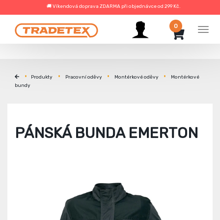
🚚 Víkendová doprava ZDARMA při objednávce od 299 Kč.
0
Men
Produkty
Pracovní oděvy
Montérkové oděvy
Montérkové
bundy
PÁNSKÁ BUNDA EMERTON