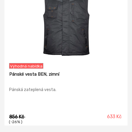
Výhodná nabídka
Pánské vesta BEN, zimní
Pánská zateplená vesta.
633 Kč
856 Kč
(-26% )