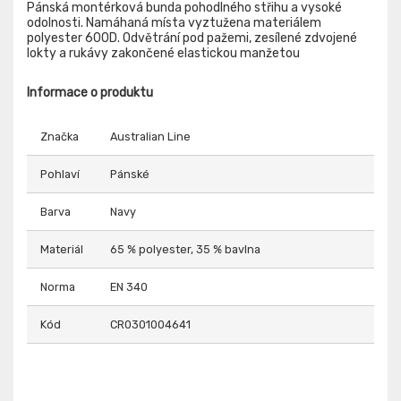
Pánská montérková bunda pohodlného střihu a vysoké
odolnosti. Namáhaná místa vyztužena materiálem
polyester 600D. Odvětrání pod pažemi, zesílené zdvojené
lokty a rukávy zakončené elastickou manžetou
Informace o produktu
Značka
Australian Line
Pohlaví
Pánské
Barva
Navy
Materiál
65 % polyester, 35 % bavlna
Norma
EN 340
Kód
CR0301004641