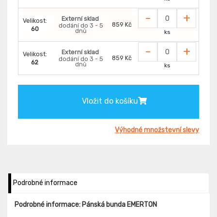
-
+
Externí sklad
Velikost:
859 Kč
dodání do 3 - 5
60
dnů
ks
-
+
Externí sklad
Velikost:
859 Kč
dodání do 3 - 5
62
dnů
ks
Vložit do košíku
Výhodné množstevní slevy
Podrobné informace
Podrobné informace: Pánská bunda EMERTON