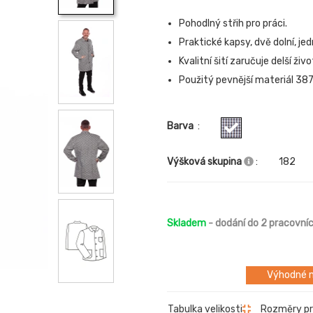
Pohodlný střih pro práci.
Praktické kapsy, dvě dolní, jed
Kvalitní šití zaručuje delší živ
Použitý pevnější materiál 38
Barva
:
Výšková skupina
:
182
Skladem
- dodání do 2 pracovní
Výhodné m
Rozměry p
Tabulka velikosti