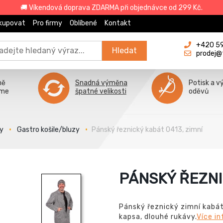
🚚 Víkendová doprava ZDARMA při objednávce od 299 Kč.
kupovat
Pro firmy
Oblíbené
Kontakt
+420 596
Hledat
prodej@
ně
Snadná výměna
Potisk a v
íme
špatné velikosti
oděvů
y
Gastro košile/bluzy
Pánský řeznický kabát 0413, zimní
PÁNSKÝ ŘEZNI
Pánský řeznický zimní kabát,
kapsa, dlouhé rukávy.
Více i