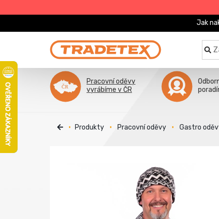
Jak na
Pracovní oděvy
Odbor
vyrábíme v ČR
porad
Produkty
Pracovní oděvy
Gastro oděv