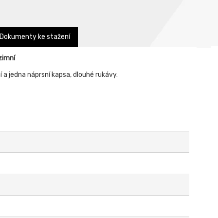
Dokumenty ke stažení
zimní
 a jedna náprsní kapsa, dlouhé rukávy.