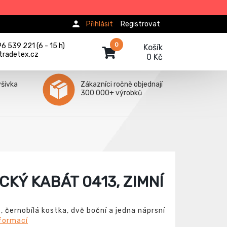
Přihlásit
Registrovat
0
 539 221 (6 - 15 h)
Košík
tradetex.cz
0 Kč
ýšivka
Zákazníci ročně objednají
300 000+ výrobků
CKÝ KABÁT 0413, ZIMNÍ
 černobílá kostka, dvě boční a jedna náprsní
nformací