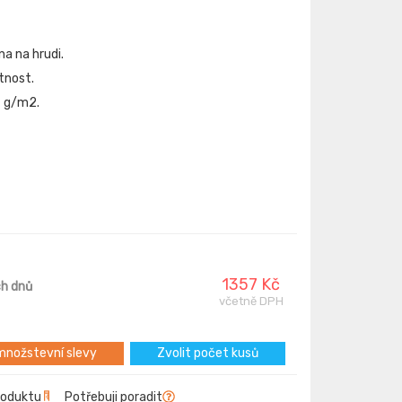
na na hrudi.
otnost.
7 g/m2.
1357 Kč
ch dnů
včetně DPH
nožstevní slevy
Zvolit počet kusů
roduktu
Potřebuji poradit