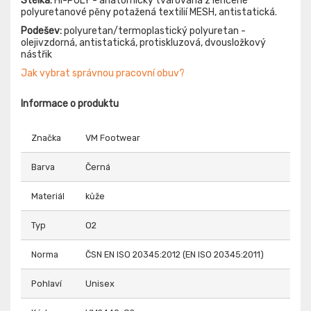
Stélka:
HI-POLY - anatomicky tvarovaná z lehčené
polyuretanové pěny potažená textilií MESH, antistatická.
Podešev:
polyuretan/termoplastický polyuretan -
olejivzdorná, antistatická, protiskluzová, dvousložkový
nástřik
Jak vybrat správnou pracovní obuv?
Informace o produktu
Značka
VM Footwear
Barva
Černá
Materiál
kůže
Typ
O2
Norma
ČSN EN ISO 20345:2012 (EN ISO 20345:2011)
Pohlaví
Unisex