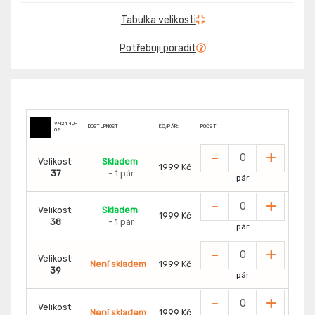
Tabulka velikosti
Potřebuji poradit
VM2440-
DOSTUPNOST
KČ/PÁR:
POČET
O2
-
+
Velikost:
Skladem
1999 Kč
37
- 1 pár
pár
-
+
Velikost:
Skladem
1999 Kč
38
- 1 pár
pár
-
+
Velikost:
Není skladem
1999 Kč
39
pár
-
+
Velikost:
Není skladem
1999 Kč