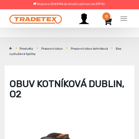
🚚 Doprava ZDARMA do dnešní půlnoci od 299 Kč.
0
Menu
Produkty
Pracovní obuv
Pracovní obuv kotníková
Bez
vyztužené špičky
OBUV KOTNÍKOVÁ DUBLIN,
O2