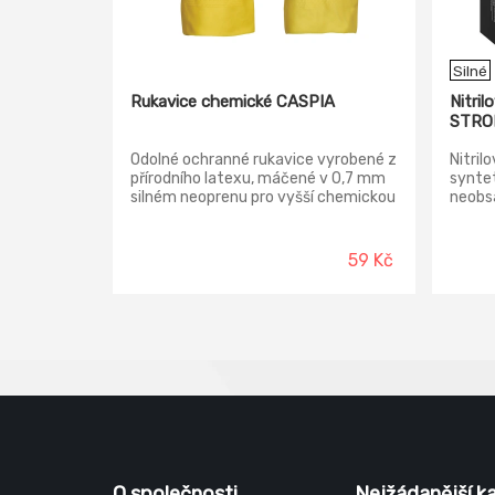
Silné
Rukavice chemické CASPIA
Nitril
STRON
Odolné ochranné rukavice vyrobené z
Nitril
přírodního latexu, máčené v 0,7 mm
syntet
silném neoprenu pro vyšší chemickou
neobsa
a mechanickou odolnost. Vnitřní část
nezpůs
je opatřena velurovou úpravou pro
dobře 
pohodlnější nošení, dlaň a prsty mají
přizpů
59 Kč
reliéfní povrch, který zajišťuje
rukavi
spolehlivý protiskluzový úchop.
náročn
Rukavice dobře fixují ruku a umožňují
velkou
bezpečnou manipulaci i v náročných
podmínkách.
O společnosti
Nejžádanější k