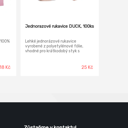
Jednorazové rukavice DUCK, 100ks
 100%
Lehké jednorázové rukavice
vyrobené z polyetylénové fólie,
vhodné pro krátkodobý styk s
elmi
potravinami. Rukavice jsou baleny po
se
100 kusech, ideální pro hygienické
použití v kuchyních, restauracích
18 Kč
25 Kč
nebo při manipulaci s potravinami.
Zůstaňme v kontaktu!