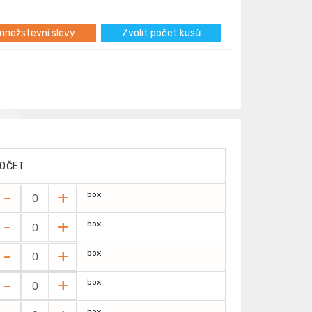
nožstevní slevy
Zvolit počet kusů
OČET
-
+
box
-
+
box
-
+
box
-
+
box
box