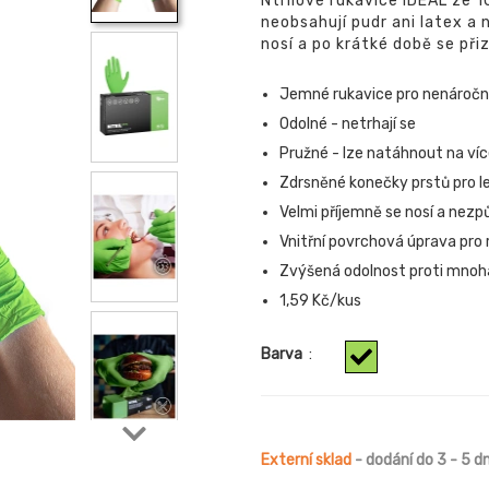
Ntrilové rukavice IDEAL ze 1
neobsahují pudr ani latex a 
nosí a po krátké době se při
Jemné rukavice pro nenáročn
Odolné - netrhají se
Pružné - lze natáhnout na víc
Zdrsněné konečky prstů pro le
Velmi příjemně se nosí a nezp
Vnitřní povrchová úprava pro
Zvýšená odolnost proti mno
1,59 Kč/kus
Barva
:
Externí sklad
- dodání do 3 - 5 d