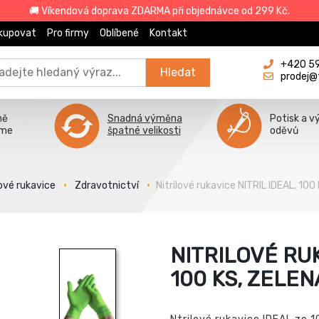
🚚 Víkendová doprava ZDARMA při objednávce od 299 Kč.
kupovat
Pro firmy
Oblíbené
Kontakt
+420 596
Hledat
prodej@
ně
Snadná výměna
Potisk a v
íme
špatné velikosti
oděvů
vé rukavice
Zdravotnictví
Nitrilové rukavice NITRIL IDEAL, 100 
NITRILOVÉ RUK
100 KS, ZELEN