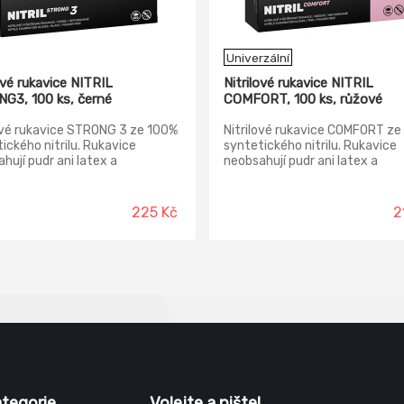
Univerzální
ové rukavice NITRIL
Nitrilové rukavice NITRIL
G3, 100 ks, černé
COMFORT, 100 ks, růžové
ové rukavice STRONG 3 ze 100%
Nitrilové rukavice COMFORT ze
ického nitrilu. Rukavice
syntetického nitrilu. Rukavice
hují pudr ani latex a
neobsahují pudr ani latex a
obují alergické reakce. Velmi
nezpůsobují alergické reakce. V
se nosí a po krátké době se
dobře se nosí a po krátké době 
sobí Vaší ruce. STRONG 3
přizpůsobí Vaší ruce.
225 Kč
2
ce jsou vhodné pro velmi
é činnosti, které vyžadují
 ochranu.
ategorie
Volejte a pište!