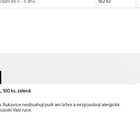
odání do 3 - 5 dnů
182 Kč
, 100 ks, zelená
u. Rukavice neobsahují pudr ani latex a nezpůsobují alergické
působí Vaší ruce.