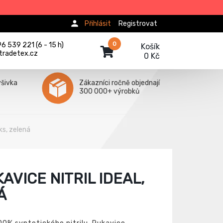
Přihlásit
Registrovat
0
 539 221 (6 - 15 h)
Košík
tradetex.cz
0 Kč
ýšivka
Zákazníci ročně objednají
300 000+ výrobků
ks, zelená
AVICE NITRIL IDEAL,
Á