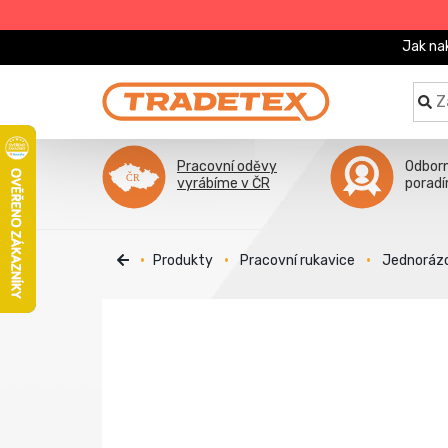
Jak na
Pracovní oděvy
Odbor
vyrábíme v ČR
porad
Produkty
Pracovní rukavice
Jednorázo