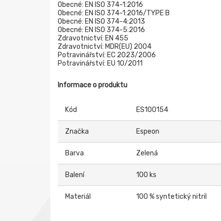
Obecné: EN ISO 374-1:2016
Obecné: EN ISO 374-1:2016/TYPE B
Obecné: EN ISO 374-4:2013
Obecné: EN ISO 374-5:2016
Zdravotnictví: EN 455
Zdravotnictví: MDR(EU) 2004
Potravinářství: EC 2023/2006
Potravinářství: EU 10/2011
Informace o produktu
Kód
ES100154
Značka
Espeon
Barva
Zelená
Balení
100 ks
Materiál
100 % syntetický nitril