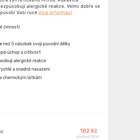
00% syntetického nitrilu. Rukavice
nezpůsobují alergické reakce. Velmi dobře se
způsobí Vaší ruce.
Více informací
é činnosti
e než 5 násobek svojí původní délky
pší úchop a citlivost
ůsobují alergické reakce
 rychlé a snadné nasazení
ha chemickým látkám
182 Kč
nů
včetně DPH