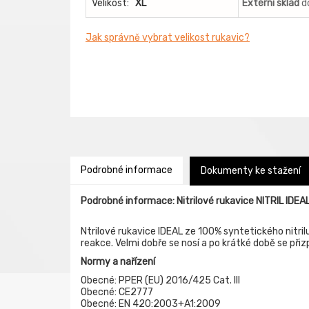
Velikost:
XL
Externí sklad
d
Jak správně vybrat velikost rukavic?
Podrobné informace
Dokumenty ke stažení
Podrobné informace: Nitrilové rukavice NITRIL IDEAL
Ntrilové rukavice IDEAL ze 100% syntetického nitril
reakce. Velmi dobře se nosí a po krátké době se přiz
Normy a nařízení
Obecné: PPER (EU) 2016/425 Cat. III
Obecné: CE2777
Obecné: EN 420:2003+A1:2009