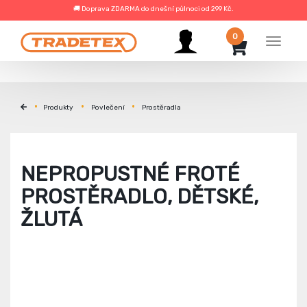
🚚 Doprava ZDARMA do dnešní půlnoci od 299 Kč.
0
Menu
Produkty
Povlečení
Prostěradla
NEPROPUSTNÉ FROTÉ
PROSTĚRADLO, DĚTSKÉ,
ŽLUTÁ