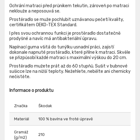
Ochrání matraci před průnikem tekutin, zároveň po matraci
neklouže a neposouvá se.
Prostěradlo se muže pochlubit uznávanou pečetí kvality,
certifikátem OEKO-TEX Standard.
I přes svou ochrannou funkci je prostěradlo dostatečně
prodyšné a navíc má antibakteriální úpravu.
Napínací guma všitá do tunýlku usnadní práci, zajistí
dokonale napnuté prostěradlo, které přilne k matraci. Skvěle
se přizpůsobí každé matraci s maximální výškou do 20 cm.
Prostěradlo mužete prát až do 60 stupňů. Sušit v bubnové
sušicce lze na nižší teploty. Nežehlete, nebělte ani chemicky
nečistěte.
Informace o produktu
Značka
Škodak
Materiál
100 % bavlna ve froté úpravě
Gramáž
210
(g/m2)