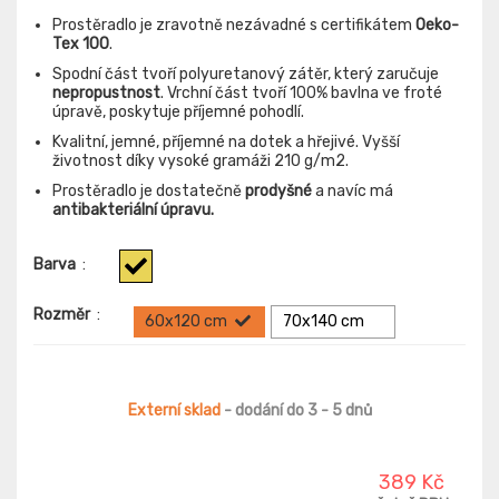
Prostěradlo je zravotně nezávadné s certifikátem
Oeko-
Tex 100
.
Spodní část tvoří polyuretanový zátěr, který zaručuje
nepropustnost
. Vrchní část tvoří 100% bavlna ve froté
úpravě, poskytuje příjemné pohodlí.
Kvalitní, jemné, příjemné na dotek a hřejivé. Vyšší
životnost díky vysoké gramáži 210 g/m2.
Prostěradlo je dostatečně
prodyšné
a navíc má
antibakteriální úpravu.
Barva
:
Rozměr
:
60x120 cm
70x140 cm
Externí sklad
- dodání do 3 - 5 dnů
389 Kč