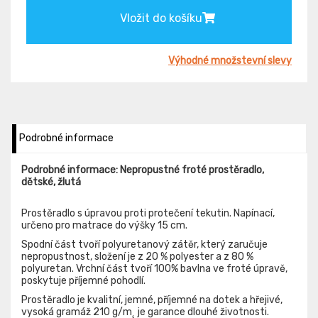
Vložit do košíku
Výhodné množstevní slevy
Podrobné informace
Podrobné informace: Nepropustné froté prostěradlo,
dětské, žlutá
Prostěradlo s úpravou proti protečení tekutin. Napínací,
určeno pro matrace do výšky 15 cm.
Spodní část tvoří polyuretanový zátěr, který zaručuje
nepropustnost, složení je z 20 % polyester a z 80 %
polyuretan. Vrchní část tvoří 100% bavlna ve froté úpravě,
poskytuje příjemné pohodlí.
Prostěradlo je kvalitní, jemné, příjemné na dotek a hřejivé,
vysoká gramáž 210 g/m˛ je garance dlouhé životnosti.