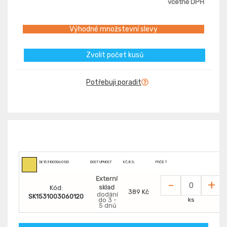
včetně DPH
Výhodné množstevní slevy
Zvolit počet kusů
Potřebuji poradit
SK1531003060120
DOSTUPNOST
KČ/KS:
POČET
Externí
-
+
sklad
Kód:
389 Kč
dodání
SK1531003060120
do 3 -
ks
5 dnů