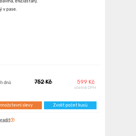
Bavlna, 8%Elastan).
ý v pase.
752 Kč
599 Kč
ch dnů
včetně DPH
nožstevní slevy
Zvolit počet kusů
oradit