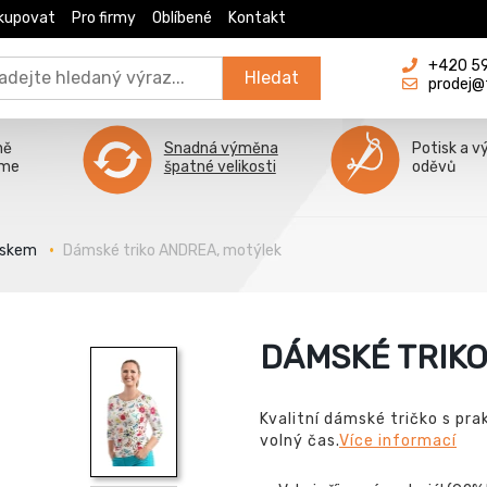
kupovat
Pro firmy
Oblíbené
Kontakt
+420 596
Hledat
prodej@
ně
Snadná výměna
Potisk a v
íme
špatné velikosti
oděvů
iskem
Dámské triko ANDREA, motýlek
DÁMSKÉ TRIKO
Kvalitní dámské tričko s pr
volný čas.
Více informací