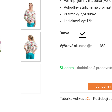
Velmi příjemný materiál (92% 
Pohodlný střih, mírně projmut
Praktický 3/4 rukáv.
Lodičkový výstřih.
Barva
:
Výšková skupina
:
168
Skladem
- dodání do 2 pracovní
Výhodné m
Tabulka velikosti
Potřebuji p