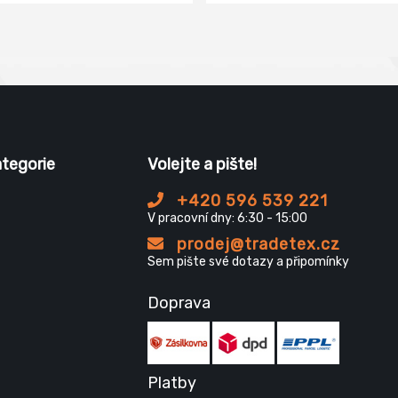
ategorie
Volejte a pište!
+420 596 539 221
V pracovní dny: 6:30 - 15:00
prodej@tradetex.cz
Sem pište své dotazy a připomínky
Doprava
Platby