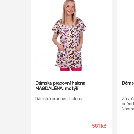
Dámská pracovní halena
Dámsk
MAGDALÉNA, motýli
Dámská pracovní halena.
Zástěr
boční 
Náprse
Délka 
581 Kč