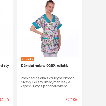
Novinka
nfety
Dámská halena 0289, kolibřík
Propínací halena s krátkými kimono
rukávy. Ležatý límec, manžety a
kapesní lišty z jednobarevného
materiálu.
04 Kč
727 Kč