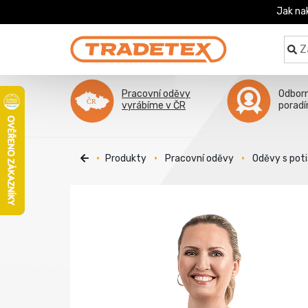
Jak na
Pracovní oděvy
Odbor
vyrábíme v ČR
porad
Produkty
Pracovní oděvy
Oděvy s pot