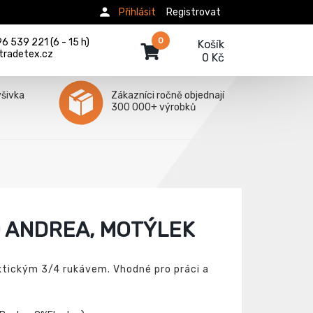
Přihlásit
Registrovat
0
 539 221 (6 - 15 h)
Košík
tradetex.cz
0 Kč
ýšivka
Zákazníci ročně objednají
300 000+ výrobků
 ANDREA, MOTÝLEK
aktickým 3/4 rukávem. Vhodné pro práci a