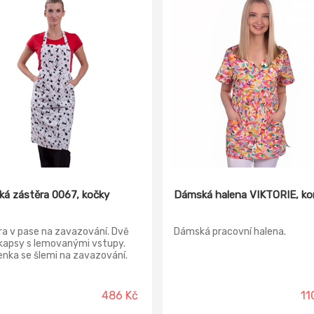
á zástěra 0067, kočky
Dámská halena VIKTORIE, ko
a v pase na zavazování. Dvě
Dámská pracovní halena.
kapsy s lemovanými vstupy.
nka se šlemi na zavazování.
pod kolena.
486 Kč
11