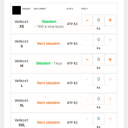
AD60801
DOSTUPNOST
KČ/KS:
POČET
-
+
Velikost:
Skladem
419 Kč
XS
- 100 a více kusů
ks
-
+
Velikost:
Není skladem
419 Kč
S
ks
-
+
Velikost:
Skladem
- 1 kus
419 Kč
M
ks
-
+
Velikost:
Není skladem
419 Kč
L
ks
-
+
Velikost:
Není skladem
419 Kč
XL
ks
-
+
Velikost:
Není skladem
419 Kč
XXL
ks