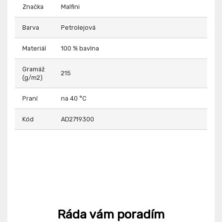
Značka
Malfini
Barva
Petrolejová
Materiál
100 % bavlna
Gramáž
215
(g/m2)
Praní
na 40 °C
Kód
AD2719300
Ráda vám poradím