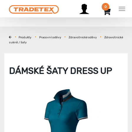
0
Men
Produkty
Pracovní oděvy
Zdravotnické oděvy
Zdravotnické
sukně / šaty
DÁMSKÉ ŠATY DRESS UP