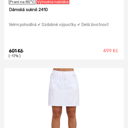
Praní na 85°C
Výhodná nabídka
Dámská sukně 2410
Velmi pohodlná ✔ Ozdobné výpustky ✔ Delší životnost
499 Kč
601 Kč
(-17% )