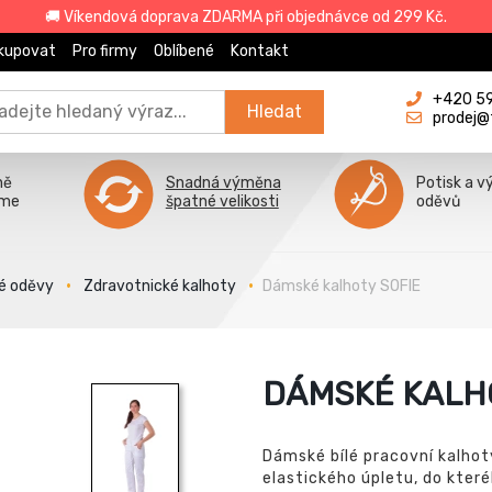
🚚 Víkendová doprava ZDARMA při objednávce od 299 Kč.
kupovat
Pro firmy
Oblíbené
Kontakt
+420 596
Hledat
prodej@
ně
Snadná výměna
Potisk a v
íme
špatné velikosti
oděvů
é oděvy
Zdravotnické kalhoty
Dámské kalhoty SOFIE
DÁMSKÉ KALH
Dámské bílé pracovní kalhot
elastického úpletu, do které