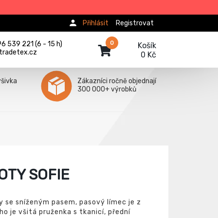
Přihlásit
Registrovat
0
 539 221 (6 - 15 h)
Košík
tradetex.cz
0 Kč
ýšivka
Zákazníci ročně objednají
300 000+ výrobků
OTY SOFIE
y se sníženým pasem, pasový límec je z
ho je všitá pruženka s tkanicí, přední