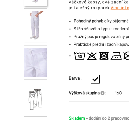
váčkové kapsy, dvě zadní kap
je falešný rozparek.
Více inf
Pohodlný pohyb
díky příjemn
Střih riflového typu s moder
Pružný pas je regulovatelný p
Praktické přední i zadní kapsy.
Barva
:
Výšková skupina
:
168
Skladem
- dodání do 2 pracovní