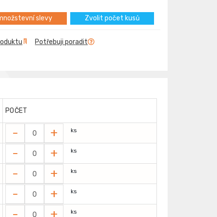
nožstevní slevy
Zvolit počet kusů
roduktu
Potřebuji poradit
POČET
-
+
ks
-
+
ks
-
+
ks
-
+
ks
-
+
ks