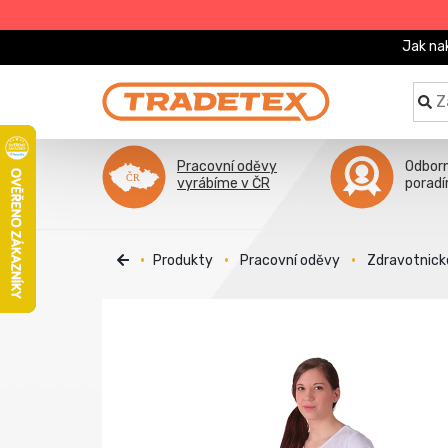
Jak na
Pracovní oděvy
Odbor
vyrábíme v ČR
porad
Produkty
Pracovní oděvy
Zdravotnick