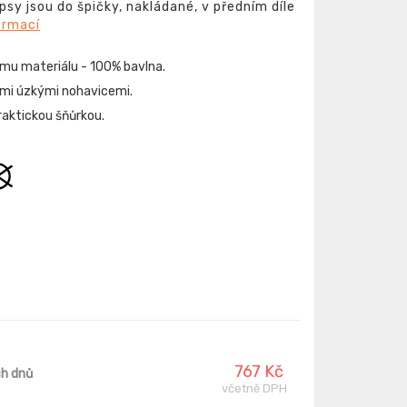
sy jsou do špičky, nakládané, v předním díle
ormací
ému materiálu - 100% bavlna.
ními úzkými nohavicemi.
raktickou šňůrkou.
767 Kč
ch dnů
včetně DPH