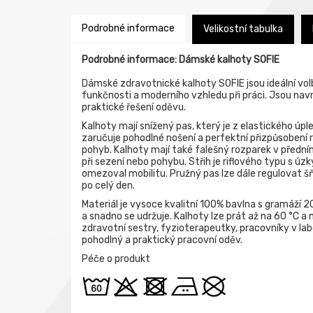
Podrobné informace
Velikostní tabulka
Podrobné informace: Dámské kalhoty SOFIE
Dámské zdravotnické kalhoty SOFIE jsou ideální vol
funkčnosti a moderního vzhledu při práci. Jsou navr
praktické řešení oděvu.
Kalhoty mají snížený pas, který je z elastického úpl
zaručuje pohodlné nošení a perfektní přizpůsobení
pohyb. Kalhoty mají také falešný rozparek v předním
při sezení nebo pohybu. Střih je riflového typu s ú
omezoval mobilitu. Pružný pas lze dále regulovat šň
po celý den.
Materiál je vysoce kvalitní 100% bavlna s gramáží 2
a snadno se udržuje. Kalhoty lze prát až na 60 °C a 
zdravotní sestry, fyzioterapeutky, pracovníky v la
pohodlný a praktický pracovní oděv.
Péče o produkt