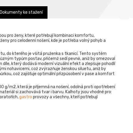
Dokumenty ke stažení
bou pro ženy, které potřebují kombinaci komfortu,
ženy pro celodenní nošení, kde je potřeba volný pohyb a
etu, do kterého je všitá pruženka s tkanicí. Tento systém
 různým typům postav, přičemž sedí pevně, aniž by omezoval
 díle, který dodává moderní vizuální efekt a zlepšuje pohodlí
zkými nohavicemi, což zvýrazňuje ženskou siluetu, aniž by
ůrkou, což zajišťuje optimální přizpůsobení v pase a komfort
00 g/m2, která je příjemná na nošení, odolná proti opotřebení
materiál si zachovává tvar i barvu. Kalhoty jsou vhodné pro:
boratořích,
gastro
provozy a všechny, kteří potřebují