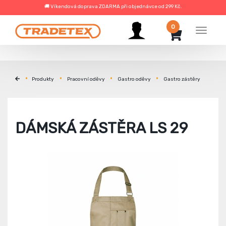
🚚 Víkendová doprava ZDARMA při objednávce od 299 Kč.
0
Menu
Produkty
Pracovní oděvy
Gastro oděvy
Gastro zástěry
DÁMSKÁ ZÁSTĚRA LS 29