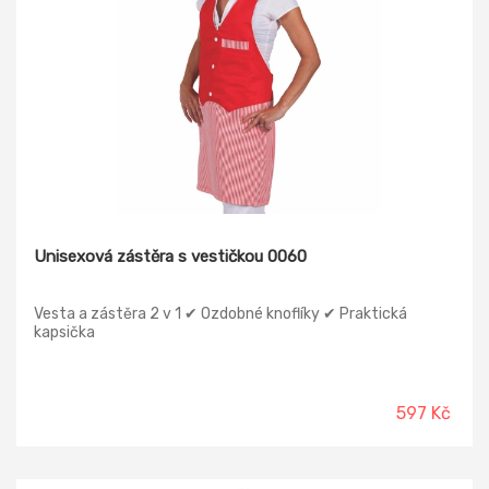
Unisexová zástěra s vestičkou 0060
Vesta a zástěra 2 v 1 ✔ Ozdobné knoflíky ✔ Praktická
kapsička
597 Kč