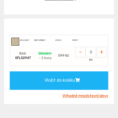
KFLS2947
DOSTUPNOST
KČ/KS:
POČET
-
+
Kód:
Skladem
599 Kč
KFLS2947
- 3 kusy
ks
Vložit do košíku
Výhodné množstevní slevy