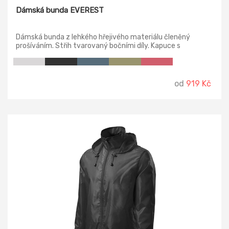
Dámská bunda EVEREST
Dámská bunda z lehkého hřejivého materiálu členěný
prošíváním. Střih tvarovaný bočními díly. Kapuce s
podšívkou, kapsy s reverzním spirálovým zipem.
od
919 Kč