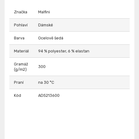
Značka
Malfini
Pohlaví
Dámské
Barva
Ocelově šedá
Materiál
94 % polyester, 6 % elastan
Gramáž
300
(g/m2)
Praní
na 30 °C
Kód
AD5213600