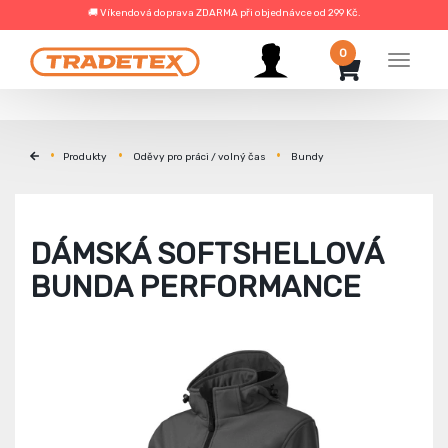
🚚 Víkendová doprava ZDARMA při objednávce od 299 Kč.
0
Menu
Produkty
Oděvy pro práci / volný čas
Bundy
DÁMSKÁ SOFTSHELLOVÁ
BUNDA PERFORMANCE