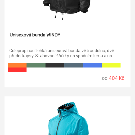
Unisexová bunda WINDY
Celepropínací lehká unisexová bunda větruodolná, dvě
přední kapsy. Stahovací šňůrky na spodním lemu a na
kapuci.
od
404 Kč