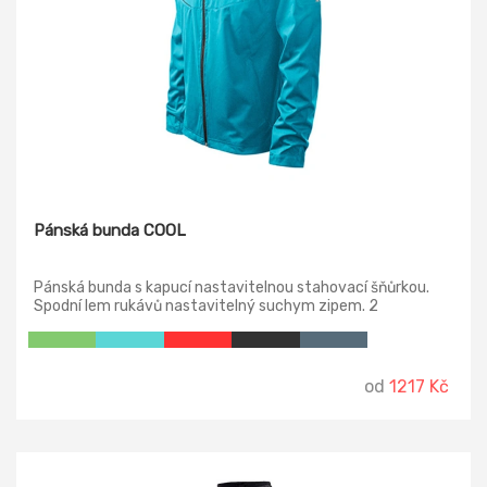
Pánská bunda COOL
Pánská bunda s kapucí nastavitelnou stahovací šňůrkou.
Spodní lem rukávů nastavitelný suchym zipem. 2
posrtranní kapsy na zip a vnější náprsní kapsa na zip.
od
1217 Kč