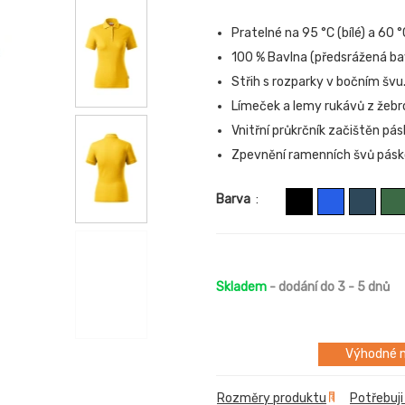
Pratelné na 95 °C (bílé) a 60 °
100 % Bavlna (předsrážená ba
Střih s rozparky v bočním švu
Límeček a lemy rukávů z žebr
Vnitřní průkrčník začištěn pá
Zpevnění ramenních švů pásk
Barva
:
Skladem
- dodání do 3 - 5 dnů
Výhodné m
Rozměry produktu
Potřebuji