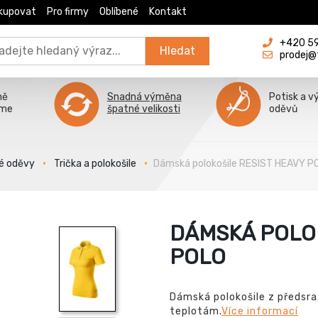
kupovat
Pro firmy
Oblíbené
Kontakt
+420 596
Hledat
prodej@
ně
Snadná výměna
Potisk a v
íme
špatné velikosti
oděvů
é oděvy
Trička a polokošile
Dámská polokošile RESIST HEAVY P
DÁMSKÁ POLOK
POLO
Dámská polokošile z předsr
teplotám.
Více informací