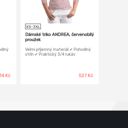
XS-3XL
Dámské triko ANDREA, červenobílý
proužek
odlný
Velmi příjemný materiál ✔ Pohodlný
střih ✔ Praktický 3/4 rukáv
14 Kč
527 Kč