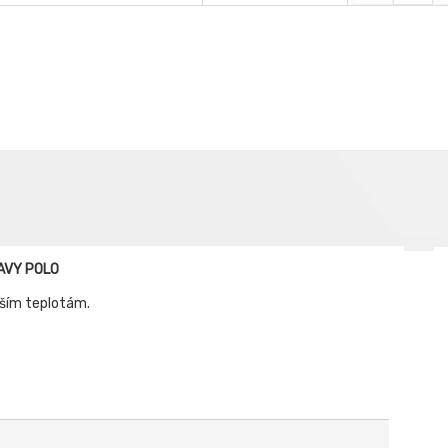
EAVY POLO
šším teplotám.