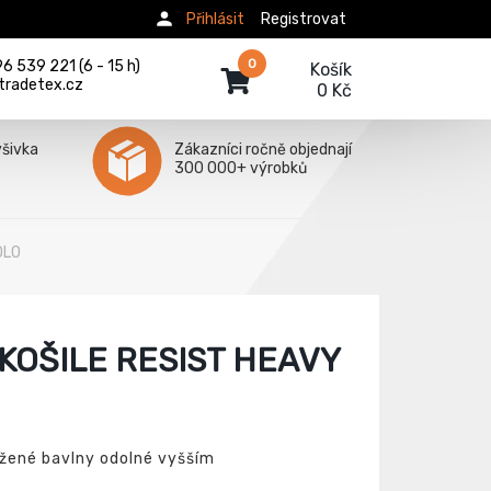
Přihlásit
Registrovat
0
 539 221 (6 - 15 h)
Košík
tradetex.cz
0 Kč
ýšivka
Zákazníci ročně objednají
300 000+ výrobků
OLO
OŠILE RESIST HEAVY
ažené bavlny odolné vyšším