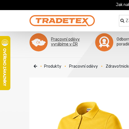
Jak na
Pracovní oděvy
Odbor
vyrábíme v ČR
porad
Produkty
Pracovní oděvy
Zdravotnick