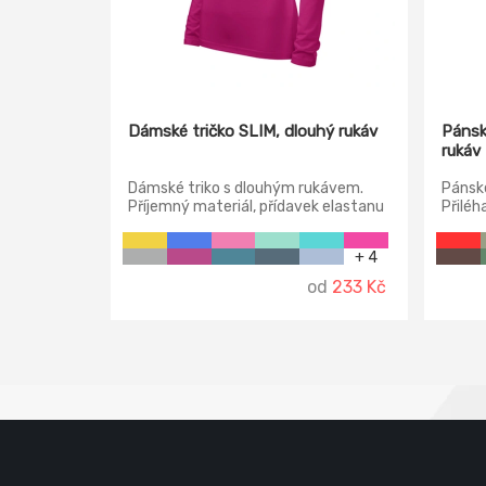
Dámské tričko SLIM, dlouhý rukáv
Pánsk
rukáv
Dámské triko s dlouhým rukávem.
Pánské
Příjemný materiál, přídavek elastanu
Přiléh
zajišťuje větší stalost tvaru.
průkr
Projmutý stříh zvýrazňuje dámskou
úplet
+ 4
siluetu. Zpevněný ramenní šev.
od
233 Kč