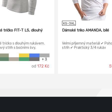
XS-3XL
é tričko FIT-T LS, dlouhý
Dámské triko AMANDA, bílé
 tričko s dlouhým rukávem.
Velmi příjemný materiál ✔ Poh
avý střih s bočními švy,
střih ✔ Praktický 3/4 rukáv
čník lemován žebrovým
em. Zpevněna ramena.
+ 3
od
172 Kč
5