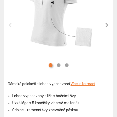
Dámská polokošile lehce vypasovaná.
Více informací
Lehce vypasovaný střih s bočními švy.
Úzká léga s 5 knoflíčky v barvě materiálu.
Odolné - ramenní švy zpevněné páskou.