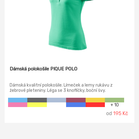
Dámská polokošile PIQUE POLO
Dámská kvalitní polokošile. Límeček a lemy rukávu z
žebrové pleteniny. Léga se 3 knoflíčky, boční švy.
+ 10
od
195 Kč