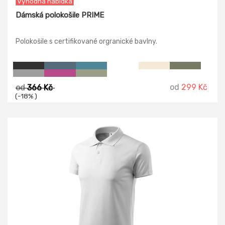
Výhodná nabídka
Dámská polokošile PRIME
Polokošile s certifikované orgranické bavlny.
od
299 Kč
od
366 Kč
(-18% )