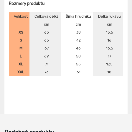
Rozměry produktu
Velikost
Celková délká
Šířka hrudníku
Délká rukávu
cm
cm
cm
XS
63
38
15,5
S
65
42
16
M
67
46
16,5
L
69
50
17
XL
71
55
17,5
XXL
73
61
18