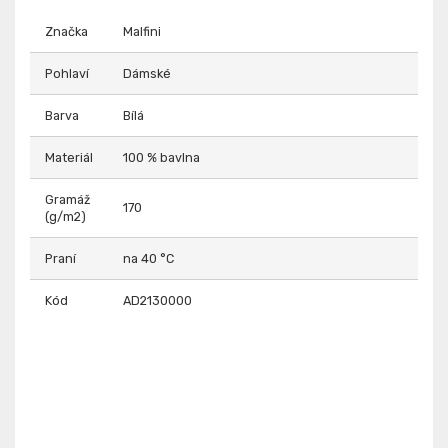
Značka
Malfini
Pohlaví
Dámské
Barva
Bílá
Materiál
100 % bavlna
Gramáž
170
(g/m2)
Praní
na 40 °C
Kód
AD2130000