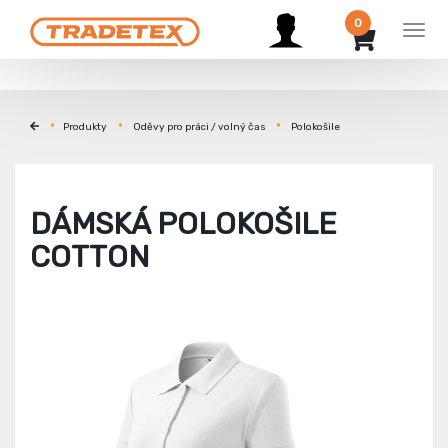
0
Men
Produkty
Oděvy pro práci / volný čas
Polokošile
DÁMSKÁ POLOKOŠILE
COTTON