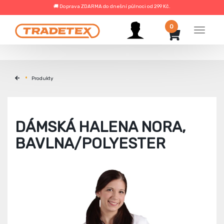
🚚 Doprava ZDARMA do dnešní půlnoci od 299 Kč.
0
Menu
Produkty
DÁMSKÁ HALENA NORA,
BAVLNA/POLYESTER