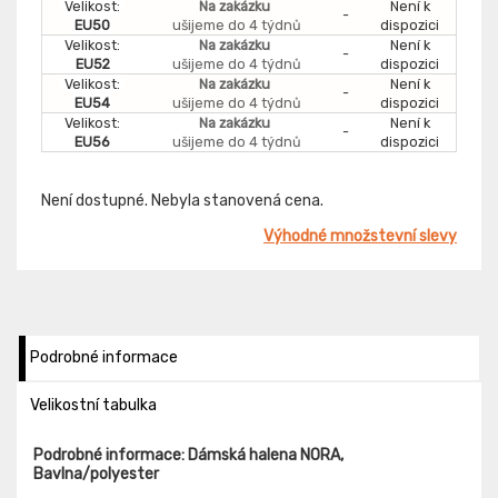
Velikost:
Na zakázku
Není k
-
EU50
ušijeme do 4 týdnů
dispozici
Velikost:
Na zakázku
Není k
-
EU52
ušijeme do 4 týdnů
dispozici
Velikost:
Na zakázku
Není k
-
EU54
ušijeme do 4 týdnů
dispozici
Velikost:
Na zakázku
Není k
-
EU56
ušijeme do 4 týdnů
dispozici
Není dostupné. Nebyla stanovená cena.
Výhodné množstevní slevy
Podrobné informace
Velikostní tabulka
Podrobné informace: Dámská halena NORA,
Bavlna/polyester