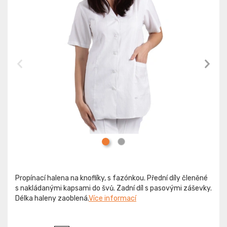
Propínací halena na knoflíky, s fazónkou. Přední díly členěné
s nakládanými kapsami do švů. Zadní díl s pasovými záševky.
Délka haleny zaoblená.
Více informací