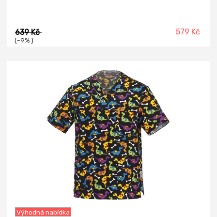
579 Kč
639 Kč
(-9% )
-8%
Výhodná nabídka