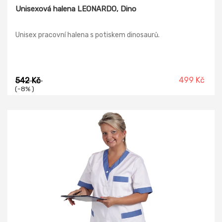
Unisexová halena LEONARDO, Dino
Unisex pracovní halena s potiskem dinosaurů.
499 Kč
542 Kč
(-8% )