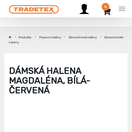
0
Men
Produkty
Pracovní oděvy
Zdravotnické oděvy
Zdravotnické
haleny
DÁMSKÁ HALENA
MAGDALÉNA, BÍLÁ-
ČERVENÁ