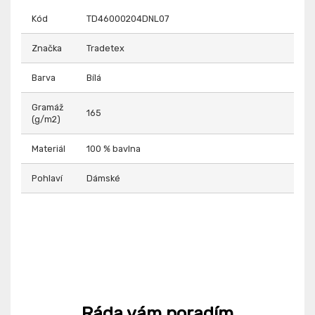
Kód
TD46000204DNL07
Značka
Tradetex
Barva
Bílá
Gramáž
165
(g/m2)
Materiál
100 % bavlna
Pohlaví
Dámské
Ráda vám poradím