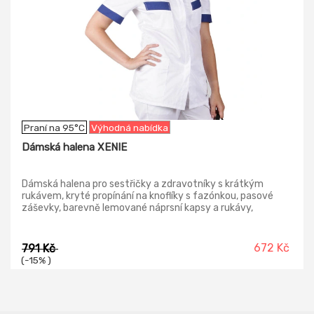
Praní na 95°C
Výhodná nabídka
Dámská halena XENIE
Dámská halena pro sestřičky a zdravotníky s krátkým
rukávem, kryté propínání na knoflíky s fazónkou, pasové
záševky, barevně lemované náprsní kapsy a rukávy,
konfekční velikosti.
672 Kč
791 Kč
(-15% )