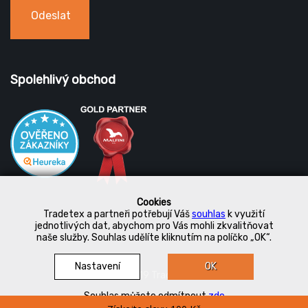
Odeslat
Spolehlivý obchod
Cookies
Tradetex a partneři potřebují Váš
souhlas
k využití
jednotlivých dat, abychom pro Vás mohli zkvalitňovat
naše služby. Souhlas udělíte kliknutím na políčko „OK“.
Nastavení
OK
© 2019 Tradetex
Souhlas můžete odmítnout
zde