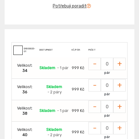
Potřebuji poradit
DI100002S-
DOSTUPNOST
KČ/PÁR:
POČET
01
-
+
Velikost:
Skladem
- 1 pár
999 Kč
34
pár
-
+
Velikost:
Skladem
999 Kč
36
- 2 páry
pár
-
+
Velikost:
Skladem
- 1 pár
999 Kč
38
pár
-
+
Velikost:
Skladem
999 Kč
40
- 2 páry
pár