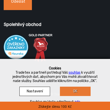
Odeslat
Spolehlivý obchod
Cookies
Tradetex a partneři potřebují Váš
souhlas
k využití
jednotlivých dat, abychom pro Vás mohli zkvalitňovat
naše služby. Souhlas udělíte kliknutím na políčko „OK“.
Nastavení
OK
© 2019 Tradetex
Souhlas můžete odmítnout
zde
Získejte slevu 100 Kč