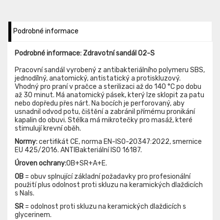
Podrobné informace
Podrobné informace: Zdravotní sandál 02-S
Pracovní sandál vyrobený z antibakteriálního polymeru SBS,
jednodílný, anatomický, antistatický a protiskluzový.
Vhodný pro praní v pračce a sterilizaci až do 140 °C po dobu
až 30 minut. Má anatomický pásek, který lze sklopit za patu
nebo dopředu přes nárt. Na bocích je perforovaný, aby
usnadnil odvod potu, čištění a zabránil přímému pronikání
kapalin do obuvi. Stélka má mikrotečky pro masáž, které
stimulují krevní oběh.
Normy:
certifikát CE, norma EN-ISO-20347:2022, smernice
EU 425/2016. ANTIBakteriální ISO 16187.
Úroven ochrany:
OB+SR+A+E.
OB
= obuv splnující základní požadavky pro profesionální
použití plus odolnost proti skluzu na keramických dlaždicích
s Nals.
SR
= odolnost proti skluzu na keramických dlaždicích s
glycerinem.