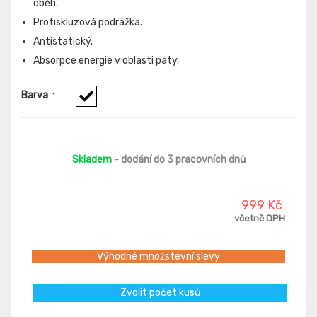
oběh.
Protiskluzová podrážka.
Antistatický.
Absorpce energie v oblasti paty.
Barva
:
Skladem
- dodání do 3 pracovních dnů
999 Kč
včetně DPH
Výhodné množstevní slevy
Zvolit počet kusů