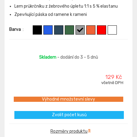
Lem průkrčníku z žebrového úpletu 1:1 s 5 % elastanu
Zpevňující páska od ramene k rameni
Barva
:
Skladem
- dodání do 3 - 5 dnů
129 Kč
včetně DPH
Výhodné množstevní slevy
Zvolit počet kusů
Rozměry produktu