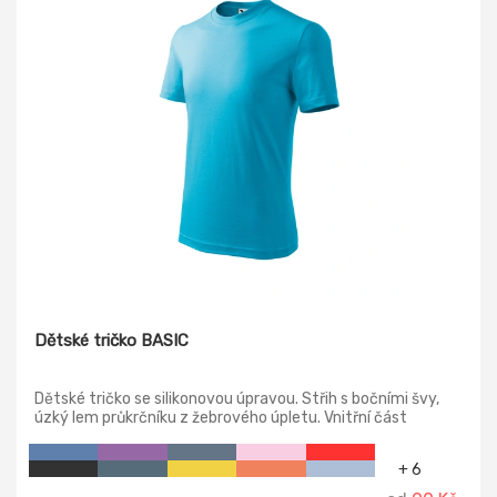
Dětské tričko BASIC
Dětské tričko se silikonovou úpravou. Střih s bočními švy,
úzký lem průkrčníku z žebrového úpletu. Vnitřní část
průkrčníku začištěna páskou. Zpevněna ramenní švy
páskou. Velikosti 110-158cm.
+ 6