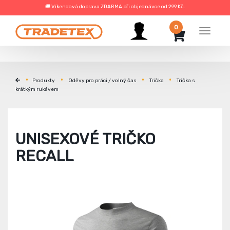
🚚 Víkendová doprava ZDARMA při objednávce od 299 Kč.
0
Menu
Produkty
Oděvy pro práci / volný čas
Trička
Trička s
krátkým rukávem
UNISEXOVÉ TRIČKO
RECALL