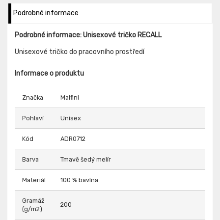
Podrobné informace
Podrobné informace: Unisexové tričko RECALL
Unisexové tričko do pracovního prostředí
Informace o produktu
Značka
Malfini
Pohlaví
Unisex
Kód
ADR0712
Barva
Tmavě šedý melír
Materiál
100 % bavlna
Gramáž
200
(g/m2)