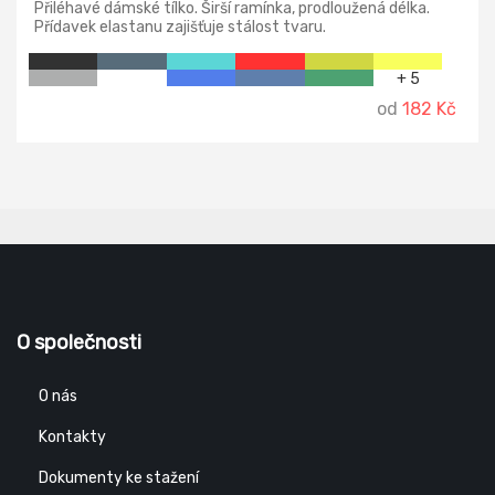
Přiléhavé dámské tílko. Širší ramínka, prodloužená délka.
Přídavek elastanu zajišťuje stálost tvaru.
+ 5
od
182 Kč
O společnosti
O nás
Kontakty
Dokumenty ke stažení