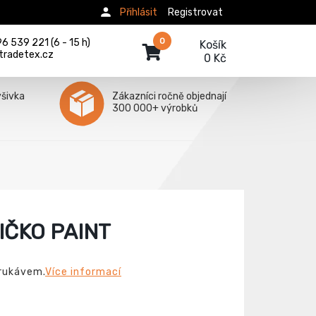
Přihlásit
Registrovat
0
 539 221 (6 - 15 h)
Košík
tradetex.cz
0 Kč
ýšivka
Zákazníci ročně objednají
300 000+ výrobků
IČKO PAINT
 rukávem.
Více informací