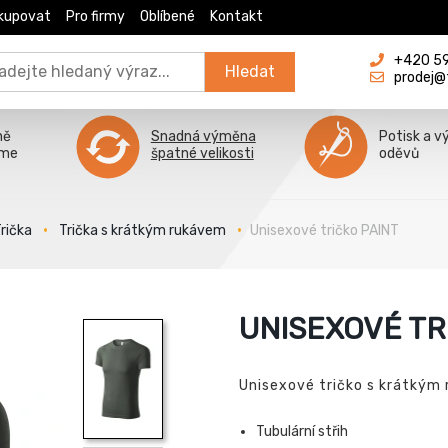
kupovat
Pro firmy
Oblíbené
Kontakt
+420 596
Hledat
prodej@
ně
Snadná výměna
Potisk a v
íme
špatné velikosti
oděvů
rička
Trička s krátkým rukávem
Unisexové tričko PAINT
UNISEXOVÉ TR
Unisexové tričko s krátkým
Tubulární střih