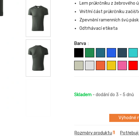
Lem průkrčníku z žebrového úp
Vnitřní část průkrčníku zači
Zpevnění ramenních švů pás
Odtrhávací etiketa
Barva
:
Skladem
- dodání do 3 - 5 dnů
Výhodné m
Rozměry produktu
Potřebuji