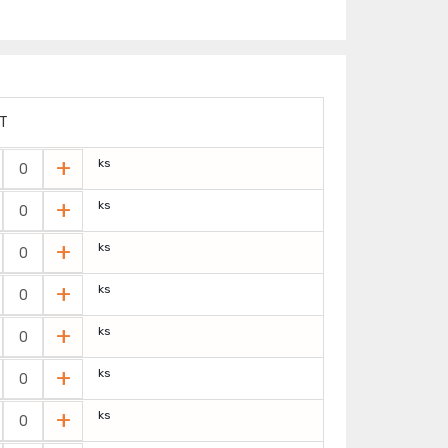
T
+
ks
+
ks
+
ks
+
ks
+
ks
+
ks
+
ks