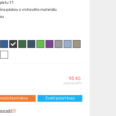
letu 1:1
štěna páskou z vrchového materiálu
kou
95 Kč
včetně DPH
nožstevní slevy
Zvolit počet kusů
 poradit