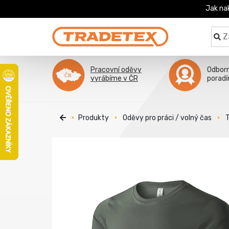
Jak na
Pracovní oděvy
Odbor
vyrábíme v ČR
porad
Produkty
Oděvy pro práci / volný čas
T