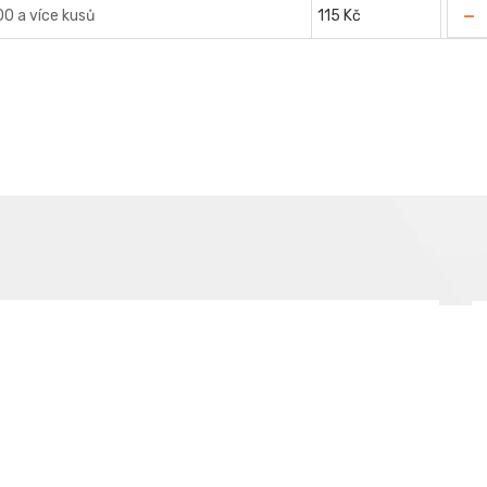
-
00 a více kusů
115 Kč