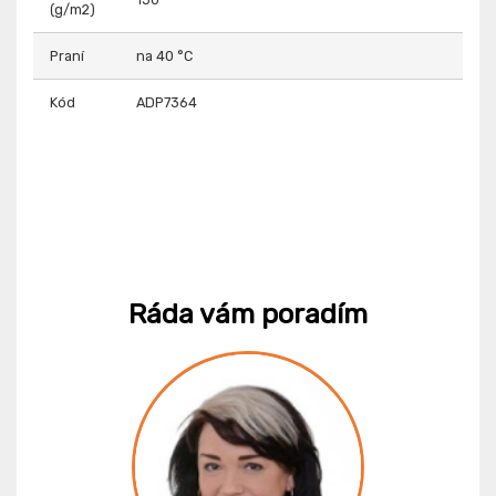
(g/m2)
Praní
na 40 °C
Kód
ADP7364
Ráda vám poradím