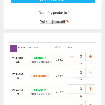
Zvolit počet kusů
Rozměry produktu
Potřebuji poradit
ADP7364
DOSTUPNOST
KČ/KS:
POČET
-
+
Velikost:
Skladem
95 Kč
XS
- 100 a více kusů
ks
-
+
Velikost:
Není skladem
95 Kč
S
ks
-
+
Velikost:
Skladem
95 Kč
M
- 100 a více kusů
ks
-
+