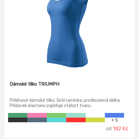
Dámské tílko TRIUMPH
Přiléhavé dámské tílko. Širší ramínka, prodloužená délka.
Přídavek elastanu zajišťuje stálost tvaru.
+ 5
od
182 Kč