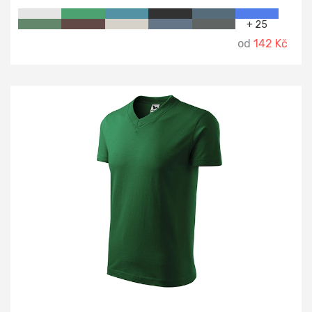
+ 25
od
142 Kč