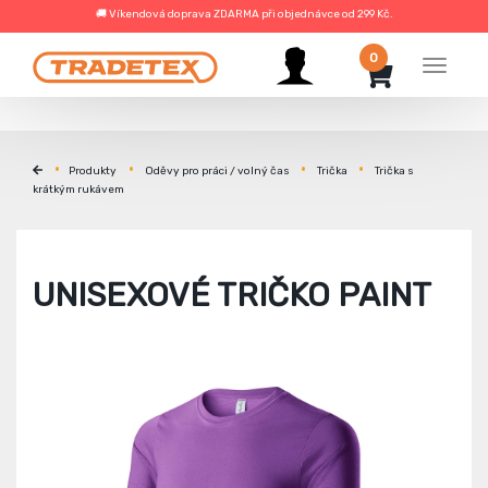
🚚 Víkendová doprava ZDARMA při objednávce od 299 Kč.
0
Menu
Produkty
Oděvy pro práci / volný čas
Trička
Trička s
krátkým rukávem
UNISEXOVÉ TRIČKO PAINT