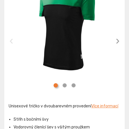
Unisexové tričko v dvoubarevném provedení
Více informací
Střih s bočními švy
Vodorovný členící šev s všitým proužkem