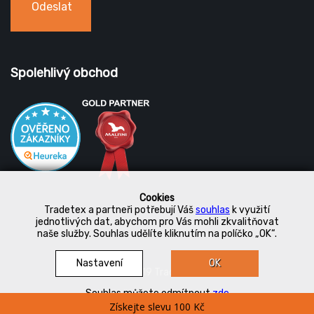
Odeslat
Spolehlivý obchod
Cookies
Tradetex a partneři potřebují Váš
souhlas
k využití
jednotlivých dat, abychom pro Vás mohli zkvalitňovat
naše služby. Souhlas udělíte kliknutím na políčko „OK“.
Nastavení
OK
© 2019 Tradetex
Souhlas můžete odmítnout
zde
Získejte slevu 100 Kč