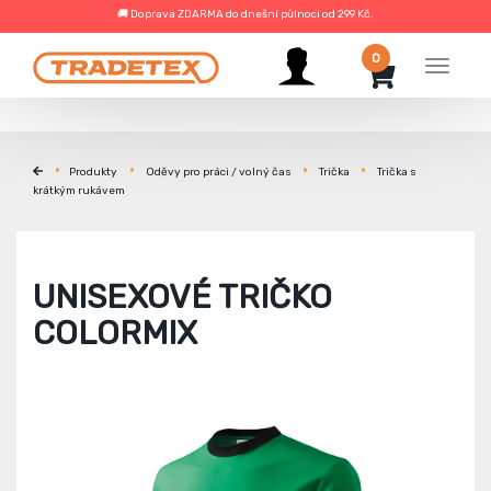
🚚 Doprava ZDARMA do dnešní půlnoci od 299 Kč.
0
Menu
Produkty
Oděvy pro práci / volný čas
Trička
Trička s
krátkým rukávem
UNISEXOVÉ TRIČKO
COLORMIX