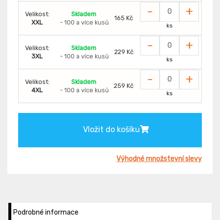
-
+
Velikost:
Skladem
165 Kč
XXL
- 100 a více kusů
ks
-
+
Velikost:
Skladem
229 Kč
3XL
- 100 a více kusů
ks
-
+
Velikost:
Skladem
259 Kč
4XL
- 100 a více kusů
ks
Vložit do košíku
Výhodné množstevní slevy
Podrobné informace