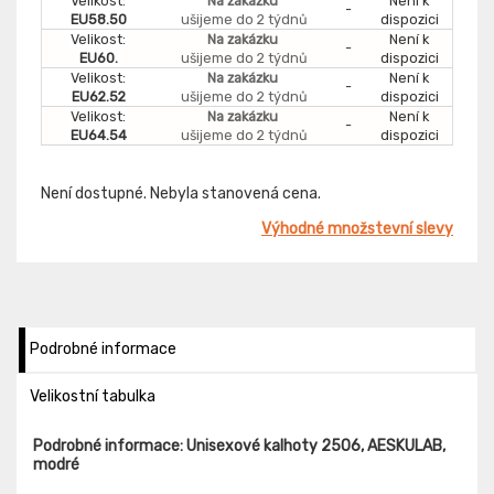
Velikost:
Na zakázku
Není k
-
EU58.50
ušijeme do 2 týdnů
dispozici
Velikost:
Na zakázku
Není k
-
EU60.
ušijeme do 2 týdnů
dispozici
Velikost:
Na zakázku
Není k
-
EU62.52
ušijeme do 2 týdnů
dispozici
Velikost:
Na zakázku
Není k
-
EU64.54
ušijeme do 2 týdnů
dispozici
Není dostupné. Nebyla stanovená cena.
Výhodné množstevní slevy
Podrobné informace
Velikostní tabulka
Podrobné informace: Unisexové kalhoty 2506, AESKULAB,
modré