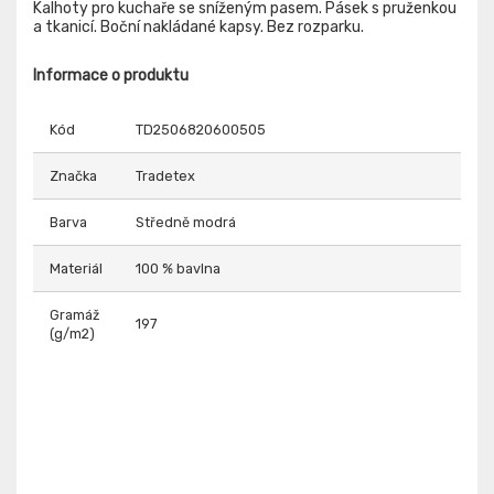
Kalhoty pro kuchaře se sníženým pasem. Pásek s pruženkou
a tkanicí. Boční nakládané kapsy. Bez rozparku.
Informace o produktu
Kód
TD2506820600505
Značka
Tradetex
Barva
Středně modrá
Materiál
100 % bavlna
Gramáž
197
(g/m2)