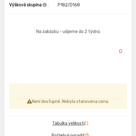
Výšková skupina
:
P182/D168
Na zakázku
- ušijeme do 2 týdnů
0
Není dostupné. Nebyla stanovena cena.
Tabulka velikosti
Potřebuji poradit