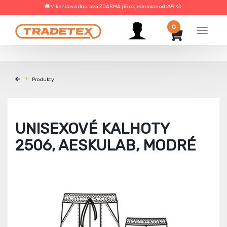
🚚 Víkendová doprava ZDARMA při objednávce od 299 Kč.
0
Menu
Produkty
UNISEXOVÉ KALHOTY
2506, AESKULAB, MODRÉ